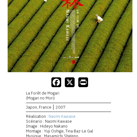
La Forêt de Mogari
(Mogari no Mori)
Japon, France
2007
Réalisation :
Naomi Kawase
Scénario : Naomi Kawase
Image : Hideyo Nakano
Montage : Yuji Oshige, Tina Baz-Le Gal
Musique : Masamichi Shigeno