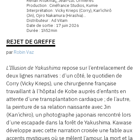
Renan Artukmaç, Jean-Luc Ormières
Production : Cinéfrance Studios, Kumie
Interprétation : Vicky Krieps (Corry), Kan'ichirô
(Jin), Ojiro Nakamura (Hirashia)...
Distributeur : Ad Vitam
Date de sortie : 17 juin 2026
Durée : 1h52min
REJET DE GREFFE
par
Robin Vaz
L’Illusion de Yakushima
repose sur l’entrelacement de
deux lignes narratives : d’un côté, le quotidien de
Corry (Vicky Krieps), une chirurgienne française
travaillant à l’hôpital de Kobe auprès d’enfants en
attente d’une transplantation cardiaque ; de l’autre,
la peinture de sa relation naissante avec Jin
(Kan’ichiro), un photographe japonais rencontré lors
d’une escapade dans la forêt de Yakushima. Kawase
développe avec cette narration croisée une fable aux
accents mystiques où se mêlent l’amour, la mort et la