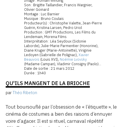
Image : Romain Winding
Son : Brigitte Taillandier, Francis Wargnier,
Olivier Goinard
Montage : Luc Barnier
Musique : Bruno Coulais
Producteur(s) : Christophe Valette, Jean-Pierre
Guérin, Kristina Larsen, Pedro Uriol
Production : GMT Productions, Les Films du
Lendemain, Morena Films
Interprétation : Léa Seydoux (Sidonie
Laborde), Julie-Marie Parmentier (Honorine),
Diane Kruger (Marie-Antoinette), Viriginie
Ledoyen (Gabrielle de Polignac),
Xavier
Beauvois
(Louis XVI),
Noémie Lvovsky
(Madame Campan), Vladimir Consigny (Paolo)...
Date de sortie : 21 mars 2012
Durée : 1h40
QU'ILS MANGENT DE LA BRIOCHE
par
Théo Ribeton
Tout boursouflé par l’obsession de « l’étiquette », le
cinéma de costumes a bien des raisons d’ennuyer
voire d’agacer. Il est si rituel, carnaval répétitif