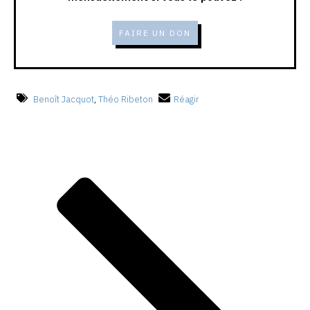
FAIRE UN DON
Benoît Jacquot
,
Théo Ribeton
Réagir