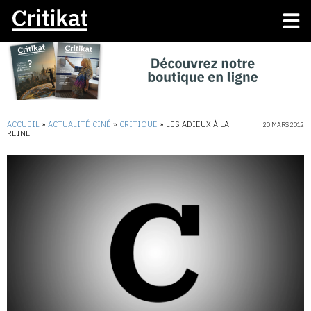
ACCUEIL
»
ACTUALITÉ CINÉ
»
CRITIQUE
»
LES ADIEUX À LA
20 MARS 2012
REINE