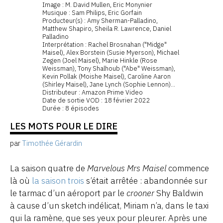
Image : M. David Mullen, Eric Monynier
Musique : Sam Philips, Eric Gorfain
Producteur(s) : Amy Sherman-Palladino,
Matthew Shapiro, Sheila R. Lawrence, Daniel
Palladino
Interprétation : Rachel Brosnahan ("Midge"
Maisel), Alex Borstein (Susie Myerson), Michael
Zegen (Joel Maisel), Marie Hinkle (Rose
Weissman), Tony Shalhoub ("Abe" Weissman),
Kevin Pollak (Moishe Maisel), Caroline Aaron
(Shirley Maisel), Jane Lynch (Sophie Lennon)...
Distributeur : Amazon Prime Video
Date de sortie VOD : 18 février 2022
Durée : 8 épisodes
LES MOTS POUR LE DIRE
par
Timothée Gérardin
La saison quatre de
Marvelous Mrs Maisel
commence
là où
la saison trois
s’était arrêtée : abandonnée sur
le tarmac d’un aéroport par le
crooner
Shy Baldwin
à cause d’un sketch indélicat, Miriam n’a, dans le taxi
qui la ramène, que ses yeux pour pleurer. Après une