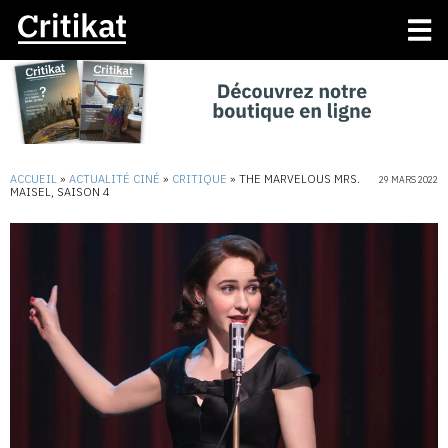
ACCUEIL
»
ACTUALITÉ CINÉ
»
CRITIQUE
»
THE MARVELOUS MRS.
29 MARS 2022
MAISEL, SAISON 4