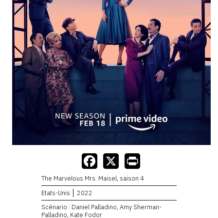
The Marvelous Mrs. Maisel, saison 4
Etats-Unis
2022
Scénario : Daniel Palladino, Amy Sherman-
Palladino, Kate Fodor