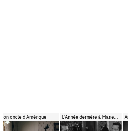
que
L’Année dernière à Marienbad
Aimer, boire et chante