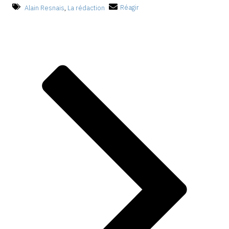
Alain Resnais
,
La rédaction
Réagir