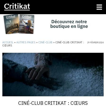
ACCUEIL
»
AUTRES PAGES
»
CINÉ-CLUB
»
CINÉ-CLUB CRITIKAT :
29 FÉVRIER 2024
CŒURS
CINÉ-CLUB CRITIKAT : CŒURS