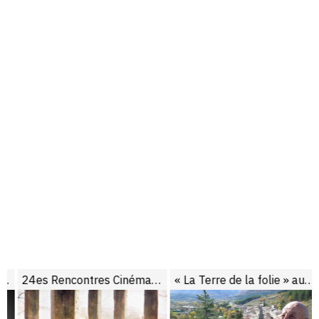
el
24es Rencontres Cinéma de Manosque : compte-rendu
« La Terre de la folie » aux Rencontres Cinéma de Manosque