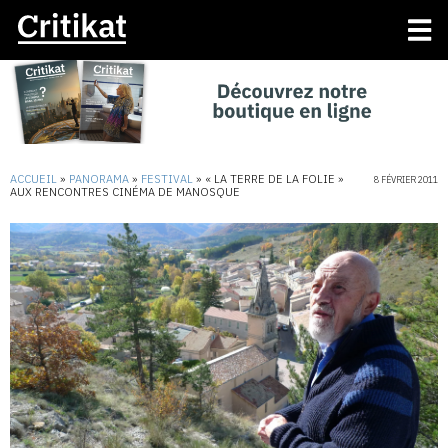
ACCUEIL
»
PANORAMA
»
FESTIVAL
»
« LA TERRE DE LA FOLIE »
8 FÉVRIER 2011
AUX RENCONTRES CINÉMA DE MANOSQUE