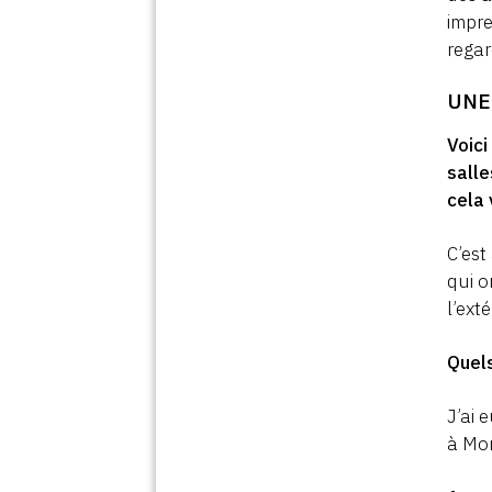
impre
regar
UNE
Voici
salle
cela 
C’est
qui o
l’ext
Quels
J’ai 
à Mon