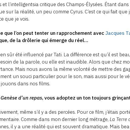
s et l’intelligentsia critique des Champs-Élysées. Étant dans
ue sur la réalité, un peu comme Cyrus. C’est ce qui fait qu
ce que je vois.
ce que l’on peut tenter un rapprochement avec
Jacques Ta
ue, de la drôlerie qui émerge du réel…
bien sûr été influencé par Tati. La différence est qu’il est be
esoin de la parole, ou elle est inaudible. Alors que chez mo
tance. Mais nous avons la même volonté de mettre des ga
ment un souci particulier pour le son, mais aussi pour le vé
jouons dans nos films.
s
Genèse d’un repas
, vous adoptez un ton toujours grinça
tivement, même s’il y a des percées. Pour ce film, j’étais porté
mentaire. Comme dans mon dernier long métrage,
La Terre d
nes, il y a une réalité qui est souvent dramatique. Mais 