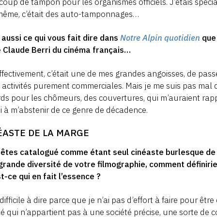
coup de tampon pour les organismes officiels. J’étais spéci
même, c’était des auto-tamponnages…
 aussi ce qui vous fait dire dans
Notre Alpin quotidien
que 
e Claude Berri du cinéma français…
ffectivement, c’était une de mes grandes angoisses, de pass
 activités purement commerciales. Mais je me suis pas mal
ds pour les chômeurs, des couvertures, qui m’auraient rappo
i à m’abstenir de ce genre de décadence.
ÉASTE DE LA MARGE
 êtes catalogué comme étant seul cinéaste burlesque de 
grande diversité de votre filmographie, comment définiri
t-ce qui en fait l’essence ?
 difficile à dire parce que je n’ai pas d’effort à faire pour ê
é qui n’appartient pas à une société précise, une sorte de