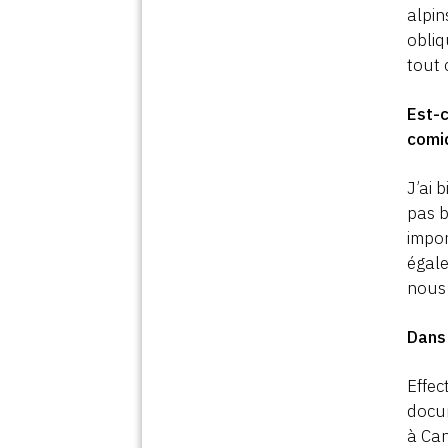
alpin
obliq
tout 
Est-
comiq
J’ai 
pas b
impor
égale
nous 
Dan
Effec
docu
à Can