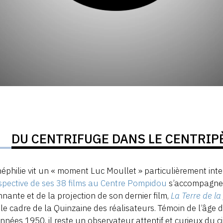
DU CENTRIFUGE DANS LE CENTRIP
néphilie vit un « moment Luc Moullet » particulièrement int
spective de ses 38 films au Centre Pompidou
s’accompagne d
nnante et de la projection de son dernier film,
La Terre de la 
le cadre de la Quinzaine des réalisateurs. Témoin de l’âge d’o
nnées 1950, il reste un observateur attentif et curieux du