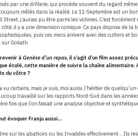
rsés par une drôlerie, qui procède souvent du regard même
toujours mêlés dans la réalité. Le 11-Septembre est un bon
l Street, j’aurais pu être parmi les victimes. C’est forcéme
 côté, il y a une dimension comique. Ce pays dispose de la
sophistiquées, puis ces mecs arrivent avec des cutters et bo
 sur Goliath.
 revenir à
Genèse d’un repas
, il s’agit d’un film assez pré
ue éculé, cette manière de suivre la chaîne alimentaire.
és du vôtre ?
ai vu certains, mais je suis, moi aussi, l’héritier de quelq
ucoup travaillé sur les rapports Nord-Sud dans les années 
ère fois que l’on faisait une analyse objective et synthétiq
eut évoquer Franju aussi…
ilms sur les abattoirs ou les Invalides effectivement… Ils 