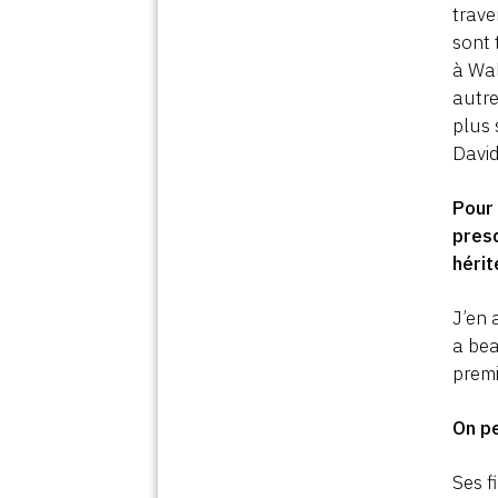
trave
sont 
à Wal
autre
plus 
David
Pour
presq
hérit
J’en 
a bea
premi
On p
Ses f