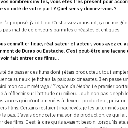
vos nombreux invités, vous êtes très présent pour accom
e volonté de votre part ? Quel sens y donnez-vous ?
 l’a proposé, j’ai dit oui. C’est assez amusant, ça ne me gê
is pas mal de défenseurs parmi les cinéastes et critiques.
us connaît critique, réalisateur et acteur, vous avez eu a
mment de Duras ou Eustache. C’est peut-être une lacune 
voir fait entrer ces films…
évité de passer des films dont j’étais producteur, tout simpl
luence sur eux, je fichais la paix aux cinéastes. J’en passe
piré mon court métrage
L’Empire de Médor
. Le premier porta
 à réfléchir sur l’attitude du milieu… euh non pas cinéphile
nstances qui m’ont amenées à devenir producteur, puisque 
ers films. Certains restaient inachevés, je les ai terminés p
 le pas. J’avais donc cette maison de production, ce qui fait d
ir des films. C’est-à-dire qu’ils avaient besoin, lorsqu’ils étai