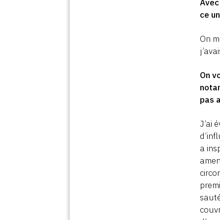
Avec 
ce un
On me
j’ava
On vo
nota
pas a
J’ai 
d’inf
a ins
amené
circo
premi
sauté
couvr