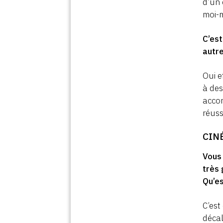
d’un 
moi-
C’est
autr
Oui e
à des
accor
réuss
CIN
Vous
très 
Qu’es
C’est
décal