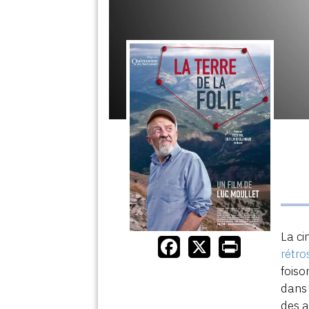
La ci
rétro
foiso
dans 
des a