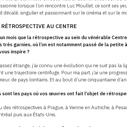
ssionne lorsque l’on rencontre Luc Moullet, ce sont ses y
d décalé, singulier et passionnant sur le cinéma et sur le m
 RÉTROSPECTIVE AU CENTRE
 un mois que la rétrospective au sein du vénérable Cent
s très garnies, où l’on est notamment passé de la petite à
vous inspire ?
 assez étrange, j’ai connu une évolution qui ne suit pas la
nt une trajectoire centrifuge. Pour ma part, j’ai une progressi
érieur, de pays lointains. Et au bout d’une cinquantaine d’an
 sont les pays où vos œuvres ont fait l’objet de rétrospe
eu des rétrospectives à Prague, à Vienne en Autriche, à Pesar
tréal puis aux États-Unis.