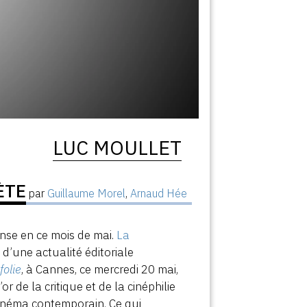
LUC MOULLET
ÈTE
par
Guillaume Morel
,
Arnaud Hée
ense en ce mois de mai.
La
’une actualité éditoriale
folie
, à Cannes, ce mercredi 20 mai,
r de la critique et de la cinéphilie
 cinéma contemporain. Ce qui