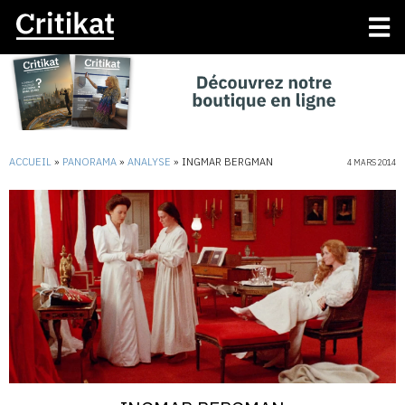
ACCUEIL
»
PANORAMA
»
ANALYSE
»
INGMAR BERGMAN
4 MARS 2014