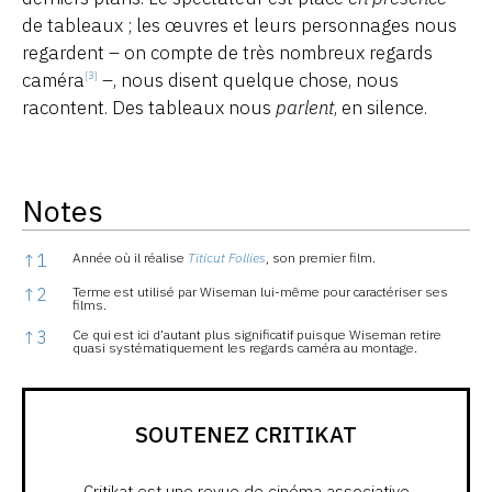
de tableaux ; les œuvres et leurs personnages nous
regardent – on compte de très nombreux regards
caméra
–, nous disent quelque chose, nous
[3]
racontent. Des tableaux nous
parlent
, en silence.
Notes
Notes
↑
1
Année où il réalise
Titicut Follies
, son premier film.
↑
2
Terme est utilisé par Wiseman lui-même pour caractériser ses
films.
↑
3
Ce qui est ici d’autant plus significatif puisque Wiseman retire
quasi systématiquement les regards caméra au montage.
SOUTENEZ CRITIKAT
Critikat est une revue de cinéma associative