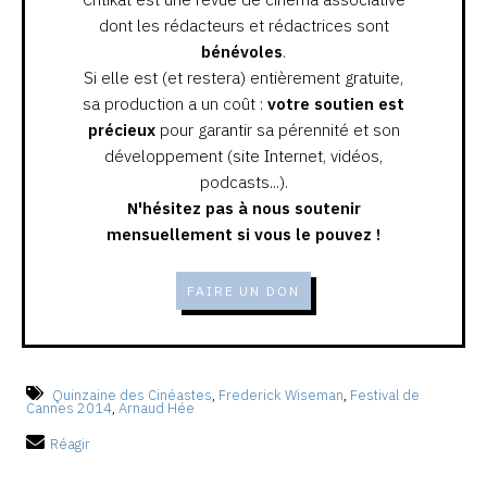
dont les rédacteurs et rédactrices sont
bénévoles
.
Si elle est (et restera) entièrement gratuite,
sa production a un coût :
votre soutien est
précieux
pour garantir sa pérennité et son
développement (site Internet, vidéos,
podcasts...).
N'hésitez pas à nous soutenir
mensuellement si vous le pouvez !
FAIRE UN DON
Quinzaine des Cinéastes
,
Frederick Wiseman
,
Festival de
Cannes 2014
,
Arnaud Hée
Réagir