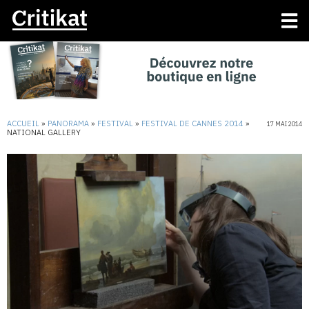
ACCUEIL
»
PANORAMA
»
FESTIVAL
»
FESTIVAL DE CANNES 2014
»
17 MAI 2014
NATIONAL GALLERY