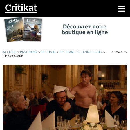
ACCUEIL
»
PANORAMA
»
FESTIVAL
»
FESTIVAL DE CANNES 2017
»
20 MAI 2017
THE SQUARE