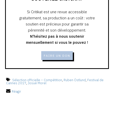
Si Critikat est une revue accessible
gratuitement, sa production a un coût : votre
soutien est précieux pour garantir sa
pérennité et son développement.
N'hésitez pas à nous soutenir
mensuellement si vous le pouvez !
FAIRE UN DON
Sélection officielle – Compétition
,
Ruben Östlund
,
Festival de
Cannes 2017
,
Josué Morel
Réagir