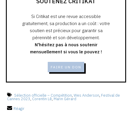
SOUTENEZ CRITIKAT
Si Critikat est une revue accessible
gratuitement, sa production a un coût : votre
soutien est précieux pour garantir sa
pérennité et son développement.
N'hésitez pas à nous soutenir
mensuellement si vous le pouvez !
FAIRE UN DON
Sélection officielle – Compétition
,
Wes Anderson
,
Festival de
Cannes 2023
,
Corentin Lê
,
Marin Gérard
Réagir