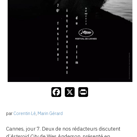
par
Corentin Lê
,
Marin Gérard
Cannes, jour 7. Deux de nos rédacteurs discutent
d’
Asteroid City
de Wes Anderson, présenté en