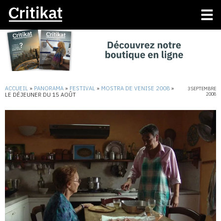
ACCUEIL
»
PANORAMA
»
FESTIVAL
»
MOSTRA DE VENISE 2008
»
3 SEPTEMBRE
LE DÉJEUNER DU 15 AOÛT
2008