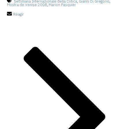
Settimana Internazionale della Critica
,
Gianni Di Gregorio
,
Mostra de Venise 2008
,
Marion Pasquier
Réagir