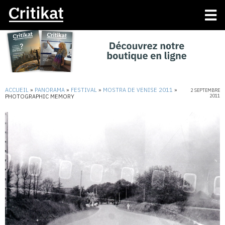
ACCUEIL
»
PANORAMA
»
FESTIVAL
»
MOSTRA DE VENISE 2011
»
2 SEPTEMBRE
PHOTOGRAPHIC MEMORY
2011