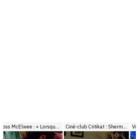
Ross McElwee : « Lorsque je filme, l’art et la vie composent une étrange équation »
Ciné-club Critikat : Sherman’s March
Visions du Réel 2014