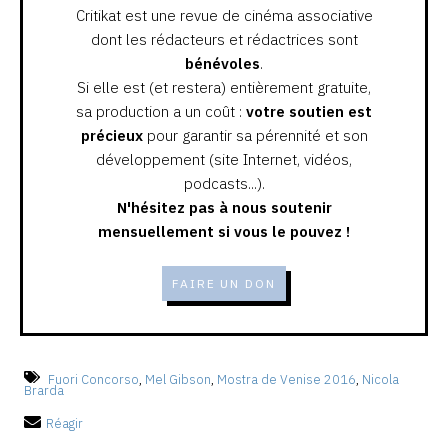
Critikat est une revue de cinéma associative
dont les rédacteurs et rédactrices sont
bénévoles
.
Si elle est (et restera) entièrement gratuite,
sa production a un coût :
votre soutien est
précieux
pour garantir sa pérennité et son
développement (site Internet, vidéos,
podcasts...).
N'hésitez pas à nous soutenir
mensuellement si vous le pouvez !
FAIRE UN DON
Fuori Concorso
,
Mel Gibson
,
Mostra de Venise 2016
,
Nicola
Brarda
Réagir