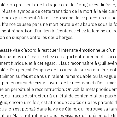
lée, on pressent que la trajectoire de l’intrigue est linéair
e réussie, symbole de cette transition de la mort à la vie clai
 donc explicitement à la mise en scène de ce parcours où ad
uffrance causée par une mort brutale et absurde sous la f
ment réparation d’un lien à l’existence chez la femme qui reç
ion en suspens entre les deux berges.
néaste vise d’abord à restituer l’intensité émotionnelle d’u
formations qu’il cause chez ceux qui l’entreprennent. L’acc
ement filmique, et à cet égard, il faut reconnaître à Quillévé
lée, l’on perçoit l’emprise de la cinéaste sur sa matière, 
t Simon surfer, et dans un ralenti remarquable où la vague
 peu en miroir de cristal, avant de le recouvrir et d’assume
re en perpétuelle reconstruction. On voit là métaphoriqueme
re, du fracas destructeur à un état de contemplation paisibl
rigue, encore une fois, est attendue : après que les parents d
ique, on est plongé dans la vie de Claire, qui retrouve sa f
ration. Mais, autant que dans les visions qu’il présente, le f