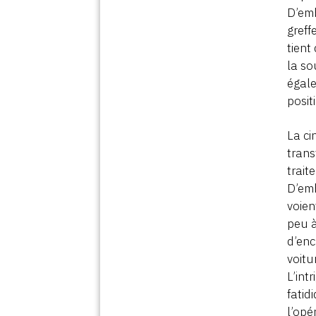
D’emb
greff
tient
la so
égale
posit
La ci
trans
trait
D’emb
voien
peu à
d’enc
voitu
L’int
fatid
l’opé