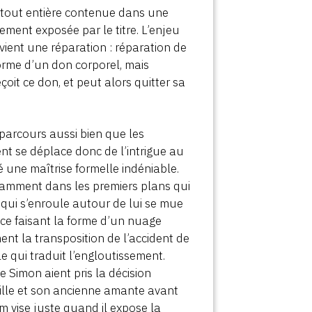
e, tout entière contenue dans une
rement exposée par le titre. L’enjeu
vient une réparation : réparation de
orme d’un don corporel, mais
oit ce don, et peut alors quitter sa
n parcours aussi bien que les
ent se déplace donc de l’intrigue au
ré une maîtrise formelle indéniable.
notamment dans les premiers plans qui
 qui s’enroule autour de lui se mue
r ce faisant la forme d’un nuage
nt la transposition de l’accident de
e qui traduit l’engloutissement.
e Simon aient pris la décision
amille et son ancienne amante avant
ilm vise juste quand il expose la