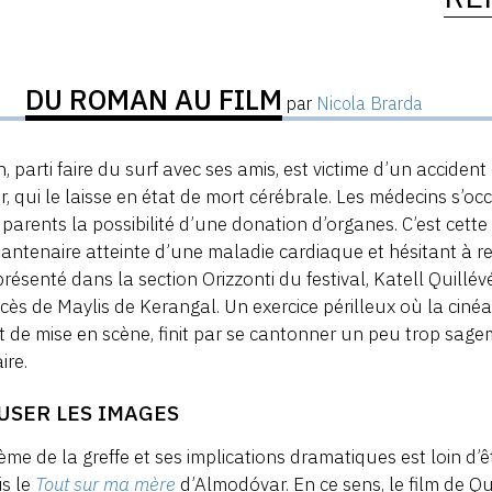
DU ROMAN AU FILM
par
Nicola Brarda
, parti faire du surf avec ses amis, est victime d’un accide
r, qui le laisse en état de mort cérébrale. Les médecins s’
 parents la possibilité d’une donation d’organes. C’est cette 
antenaire atteinte d’une maladie cardiaque et hésitant à re
 présenté dans la section Orizzonti du festival, Katell Quill
cès de Maylis de Kerangal. Un exercice périlleux où la ciné
t de mise en scène, finit par se cantonner un peu trop sagem
aire.
USER LES IMAGES
ème de la greffe et ses implications dramatiques est loin 
s le
Tout sur ma mère
d’Almodóvar. En ce sens, le film de Qu