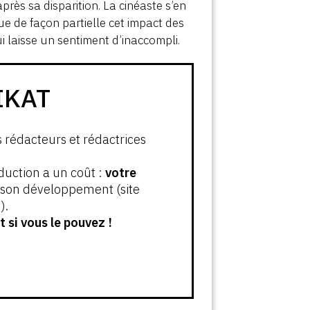
près sa disparition. La cinéaste s’en
que de façon partielle cet impact des
i laisse un sentiment d’inaccompli.
IKAT
s rédacteurs et rédactrices
oduction a un coût :
votre
t son développement (site
).
 si vous le pouvez !