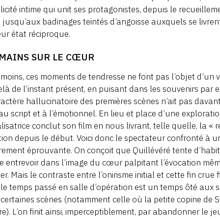
icité intime qui unit ses protagonistes, depuis le recueill
 jusqu’aux badinages teintés d’angoisse auxquels se livrent 
eur état réciproque.
 MAINS SUR LE CŒUR
oins, ces moments de tendresse ne font pas l’objet d’un v
là de l’instant présent, en puisant dans les souvenirs par 
ractère hallucinatoire des premières scènes n’ait pas davanta
 au script et à l’émotionnel. En lieu et place d’une explorat
alisatrice conclut son film en nous livrant, telle quelle, la « 
ion depuis le début. Voici donc le spectateur confronté à 
rement éprouvante. On conçoit que Quillévéré tente d’habit
e entrevoir dans l’image du cœur palpitant l’évocation même
r. Mais le contraste entre l’onirisme initial et cette fin crue fi
 le temps passé en salle d’opération est un temps ôté aux 
certaines scènes (notamment celle où la petite copine de Si
re). L’on finit ainsi, imperceptiblement, par abandonner le j