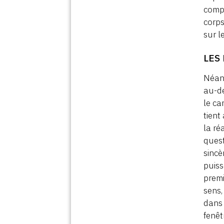
compl
corps
sur l
LES
Néanm
au-de
le ca
tient
la ré
quest
sincè
puiss
premie
sens,
dans 
fenêt