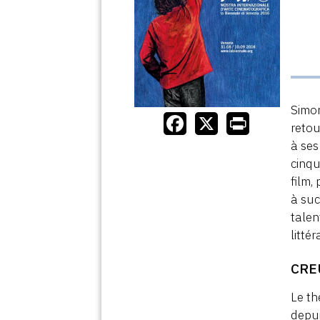
Simon
retou
à ses
cinqu
film,
à suc
talen
littér
CRE
Le th
depui