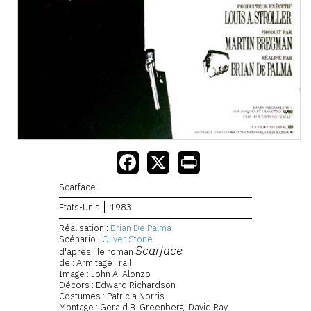
Scarface
États-Unis
1983
Réalisation :
Brian De Palma
Scénario :
Oliver Stone
Scarface
d'après : le roman
de : Armitage Trail
Image : John A. Alonzo
Décors : Edward Richardson
Costumes : Patricia Norris
Montage : Gerald B. Greenberg, David Ray