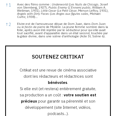
Notes
↑
1
Avec des films comme :
Underworld
(
Les Nuits de Chicago
, Josef
von Sternberg, 1927),
Public Enemy
(
L’Ennemi public
, William A.
Wellman, 1931),
Little Cesar
(
Le Petit César
, Mervyn LeRoy, 1931),
Angels with Dirty Faces
(
Les Anges aux figures sales
, Michael
Curtiz, 1938)…
↑
2
Elvire est de l’amoureuse déçue de Dom Juan, dans
Dom Juan
ou le festin de pierre
de Molière. La jeune femme sombre dans la
folie, après avoir été rejetée par le séducteur pour qui elle avait
tout sacrifié, avant d’apparaître dans un état second, touchée par
la grâce divine, dans une scène d’anthologie (Acte IV, Scène 6).
SOUTENEZ CRITIKAT
Critikat est une revue de cinéma associative
dont les rédacteurs et rédactrices sont
bénévoles
.
Si elle est (et restera) entièrement gratuite,
sa production a un coût :
votre soutien est
précieux
pour garantir sa pérennité et son
développement (site Internet, vidéos,
podcasts...).