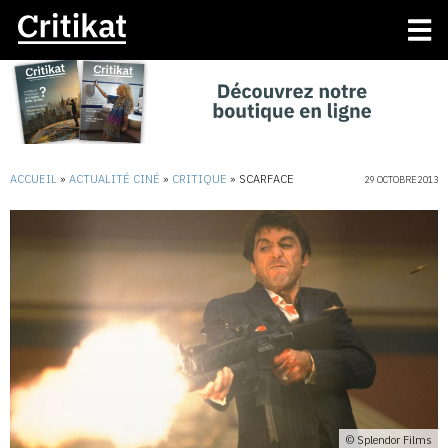
ACCUEIL
»
ACTUALITÉ CINÉ
»
CRITIQUE
»
SCARFACE
29 OCTOBRE 2013
© Splendor Films