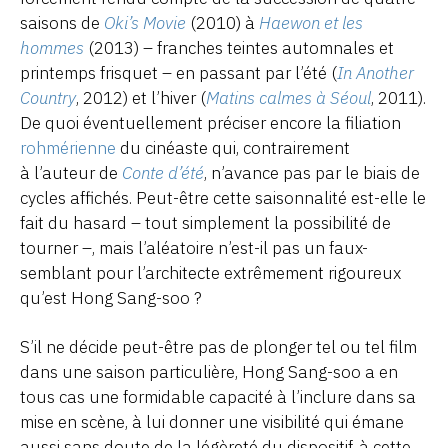
saisons de
Oki’s Movie
(2010) à
Haewon et les
hommes
(2013) – franches teintes automnales et
printemps frisquet – en passant par l’été (
In Another
Country
, 2012) et l’hiver (
Matins calmes à Séoul
, 2011).
De quoi éventuellement préciser encore la filiation
rohmérienne
du cinéaste qui, contrairement
à l’auteur de
Conte d’été
, n’avance pas par le biais de
cycles affichés. Peut-être cette saisonnalité est-elle le
fait du hasard – tout simplement la possibilité de
tourner –, mais l’aléatoire n’est-il pas un faux-
semblant pour l’architecte extrêmement rigoureux
qu’est Hong Sang-soo ?
S’il ne décide peut-être pas de plonger tel ou tel film
dans une saison particulière, Hong Sang-soo a en
tous cas une formidable capacité à l’inclure dans sa
mise en scène, à lui donner une visibilité qui émane
aussi sans doute de la légèreté du dispositif, à cette