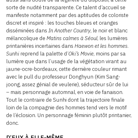
sorte de nudité transparente. Ce talent d’accueil se
manifeste notamment par des aptitudes de coloriste
discret et inspiré : les touches bleues et oranges
disséminées dans
In Another Country
, le noir et blanc
mélancolique de
Matins calmes à Séoul
, les lumières
printanières incertaines dans
Haewon et les hommes
.
Sunhi
reprend la palette d’
Oki’s Movie
, moins par sa
lumière que dans l’usage de la végétation virant au
jaune-ocre-bordeaux, cette dernière couleur rimant
avec le pull du professeur Donghyun (Kim Sang-
joong, assez génial de veulerie), séducteur sûr de lui
– mais personnage automnal, en voie de fanaison.
Tout le contraire de Sunhi dont la trajectoire finale
loin de la compagnie des hommes tend vers le motif
de l’éclosion. Un personnage féminin plutôt printanier,
donc.
D’EUX À ELLE-MÊME