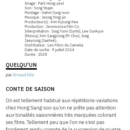
Image : Park Hong-yeol
Son : Song Yeajin
Montage : Hahm Sung-won
Musique : Jeong Yong-jin
Producteur(s) : Kim Kyoung-hee
Production : Jeonwonsa Film Co.
Interprétation : Jung Yumi (Sunhi), Lee Sunkyun
(Munsu), Kim Sangjoong (Pr Choi), Jung
Jaeyoung (Jaehek)...
Distributeur : Les Films du Camelia
Date de sortie : 9 juillet 2014
Durée : 1h28
QUELQU'UN
par
Arnaud Hée
CONTE DE SAISON
On est tellement habitué aux répétitions-variations
chez Hong Sang-soo qu’on ne prête pas attention
aux tonalités saisonnières très marquées colorant
ses films. Tellement peu que l’on ne s’est pas
forcément rendu compte de la succession de quatre