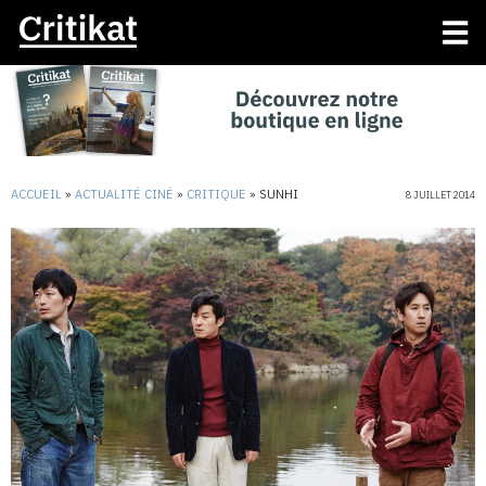
ACCUEIL
»
ACTUALITÉ CINÉ
»
CRITIQUE
»
SUNHI
8 JUILLET 2014