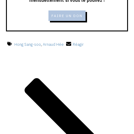
mensuellement si vous le pouvez !
FAIRE UN DON
Hong Sang-soo
,
Arnaud Hée
Réagir