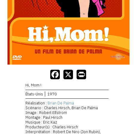
Hi, Mom !
États-Unis
1970
Réalisation :
Brian De Palma
Scénario : Charles Hirsch, Brian De Palma
Image : Robert Elfstrom
Montage : Paul Hirsch
Musique : Eric Kaz
Producteur(s) : Charles Hirsch
Interprétation : Robert De Niro (Jon Rubin),