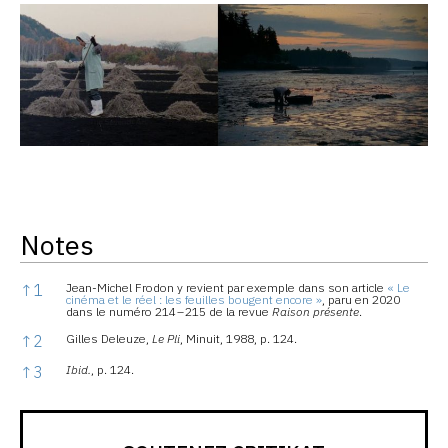
Notes
Notes
↑
1
Jean-Michel Frodon y revient par exemple dans son article
« Le
cinéma et le réel : les feuilles bougent encore »
, paru en 2020
dans le numéro 214 – 215 de la revue
Raison présente
.
↑
2
Gilles Deleuze,
Le Pli
, Minuit, 1988, p. 124.
↑
3
Ibid.
, p. 124.