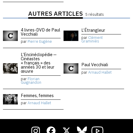
AUTRES ARTICLES
5 résultats
4 livres-DVD de Paul
L’Étrangleur
Vecchiali
par
Clément
Graminiès
par
Pierre Eugène
L’Encinéclopédie —
Cinéastes
« français » des
Paul Vecchiali
années 30 et leur
œuvre
par
Arnaud Hallet
par
Florian
Guignandon
Femmes, femmes
par
Arnaud Hallet