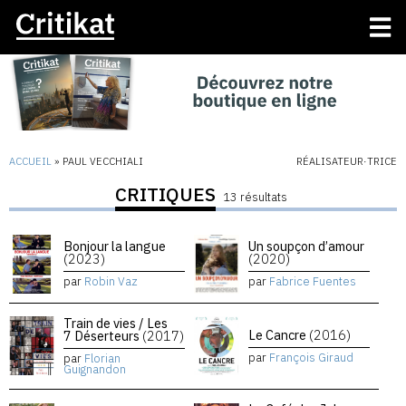
ACCUEIL
»
PAUL VECCHIALI
RÉALISATEUR·TRICE
CRITIQUES
13 résultats
Bonjour la langue
Un soupçon d’amour
(2023)
(2020)
par
Robin Vaz
par
Fabrice Fuentes
Train de vies / Les
Le Cancre
(2016)
7 Déserteurs
(2017)
par
François Giraud
par
Florian
Guignandon