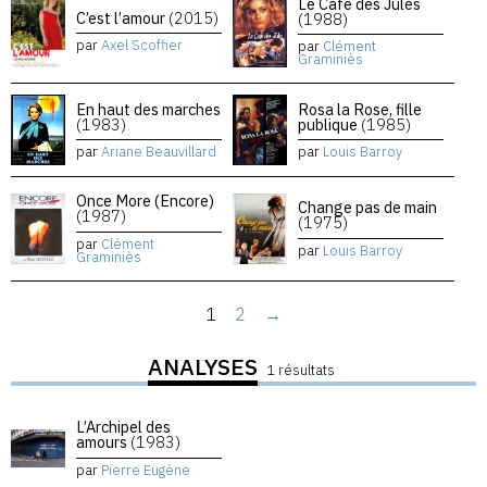
Le Café des Jules
C’est l’amour
(2015)
(1988)
par
Axel Scoffier
par
Clément
Graminiès
En haut des marches
Rosa la Rose, fille
(1983)
publique
(1985)
par
Ariane Beauvillard
par
Louis Barroy
Once More (Encore)
Change pas de main
(1987)
(1975)
par
Clément
par
Louis Barroy
Graminiès
1
2
→
ANALYSES
1 résultats
L’Archipel des
amours
(1983)
par
Pierre Eugène