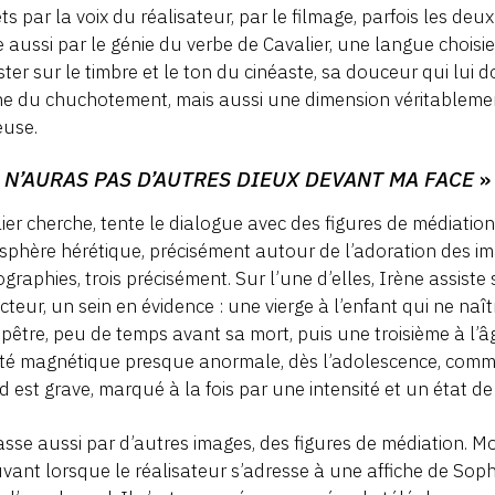
ts par la voix du réalisateur, par le filmage, parfois les deux
 aussi par le génie du verbe de Cavalier, une langue choisie, 
ister sur le timbre et le ton du cinéaste, sa douceur qui lui 
e du chuchotement, mais aussi une dimension véritablement
ieuse.
 N’AURAS PAS D’AUTRES DIEUX DEVANT MA FACE
»
ier cherche, tente le dialogue avec des figures de médiatio
phère hérétique, précisément autour de l’adoration des im
graphies, trois précisément. Sur l’une d’elles, Irène assiste
cteur, un sein en évidence : une vierge à l’enfant qui ne naî
être, peu de temps avant sa mort, puis une troisième à l’âg
é magnétique presque anormale, dès l’adolescence, comme
d est grave, marqué à la fois par une intensité et un état d
sse aussi par d’autres images, des figures de médiation. M
ant lorsque le réalisateur s’adresse à une affiche de Soph