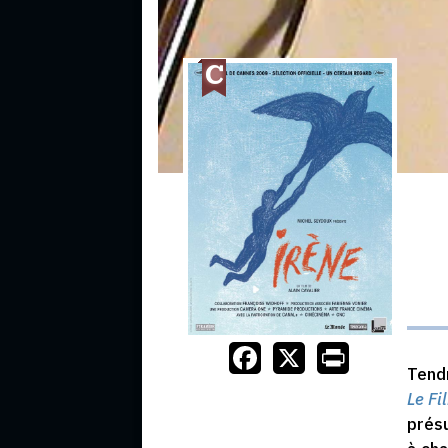
Tendr
Le Fi
prés