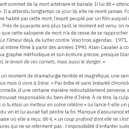
fiant sommet de la mort arbitraire et banale. Il lui dit «
attend
». Il a attendu longtemps ce jour-là, elle ne revint jamais. 
 habité par cette mort, l’esprit peuplé par un film auquel
. Près de quarante ans plus tard, le moment est venu, on 
 que cette saloperie de mort n’a de cesse de se rapprocher 
s
Le Filmeur
déjà, de lutter contre. Voici trois agendas : 1971
al intime filmé à partir des années 1990, Alain Cavalier a c
sa graphie méthodique et son écriture précise, presque blan
sel, le levain de ces carnets, mais aussi le danger.
»
un moment de dramaturgie terrible et magnifique, une sent
 six mois à vivre à Irène.
» Par bribe et sans linéarité chrono
onnelle, d’une certaine manière redoutablement perverse, e
etrouvait responsable du bien-être d’Irène. À ce titre, la culp
 si tu étais un metteur en scène célèbre
» lui lance-t-elle un j
 du vin et lui aurait fait perdre la foi. Manque d’assurance
aise où elle a reçu, dit-il, «
un coup profond dont elle ne s’es
ures qui ne se referment pas : l’impossibilité d’enfanter su