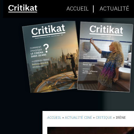
ACCUEIL
ACTUALITÉ
ACCUEIL
»
ACTUALITÉ CINÉ
»
CRITIQUE
»
IRÈNE