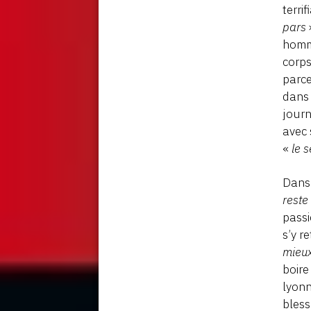
terri
pars
homme
corps
parce
dan
journ
avec 
«
le 
Dans 
reste
passi
s’y r
mieux
boire
lyonn
bless