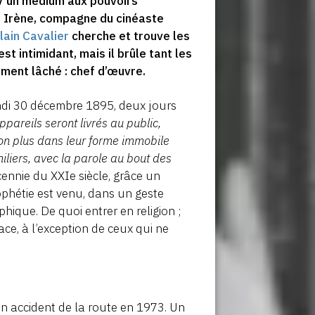
DV un medium aux pouvoirs
e Irène, compagne du cinéaste
lain Cavalier
cherche et trouve les
t intimidant, mais il brûle tant les
lement lâché : chef d’œuvre.
di 30 décembre 1895, deux jours
ppareils seront livrés au public,
non plus dans leur forme immobile
iliers, avec la parole au bout des
cennie du XXIe siècle, grâce un
ophétie est venu, dans un geste
ique. De quoi entrer en religion ;
ce, à l’exception de ceux qui ne
n accident de la route en 1973. Un