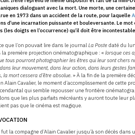
acun.
Irène
reprend le même dispositif et fait de la mini-
aniques dialoguant avec la mort. Une morte, une certain
rue en 1973 dans un accident de la route, pour laquelle
A
s d’une incarnation puissante et bouleversante. Le mot es
s (les doigts en l’occurrence) qu’il doit être incontestab
 ce que l’on pouvait lire dans le journal
La Poste
daté du lun
 la première projection cinématographique : «
lorsque ces a
ue tous pourront photographier les êtres qui leur sont chers 
dans leur mouvement, dans leur action, dans leurs gestes fam
s, la mort cessera d’être absolue.
» À la fin de la première dé
in Alain Cavalier, le moment d’accomplissement de cette pr
cendantal qui semble repousser une frontière cinématograph
lons que les plus parfaits mécréants y auront toute leur pla
aient pas que le cinéma est magique.
NVOCATION
 fut la compagne d’Alain Cavalier jusqu’à son décès dans u