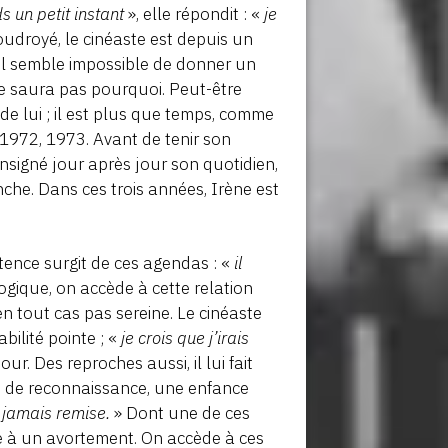
s un petit instant
», elle répondit : «
je
Foudroyé, le cinéaste est depuis un
 il semble impossible de donner un
ne saura pas pourquoi. Peut-être
de lui ; il est plus que temps, comme
, 1972, 1973. Avant de tenir son
onsigné jour après jour son quotidien,
che. Dans ces trois années, Irène est
ence surgit de ces agendas : «
il
logique, on accède à cette relation
n tout cas pas sereine. Le cinéaste
abilité pointe ; «
je crois que j’irais
our. Des reproches aussi, il lui fait
 et de reconnaissance, une enfance
t jamais remise.
» Dont une de ces
ite à un avortement. On accède à ces