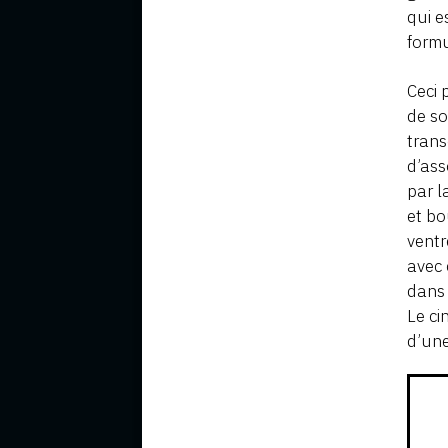
qui e
form
Ceci 
de so
trans
d’ass
par l
et bo
ventr
avec 
dans 
Le ci
d’un