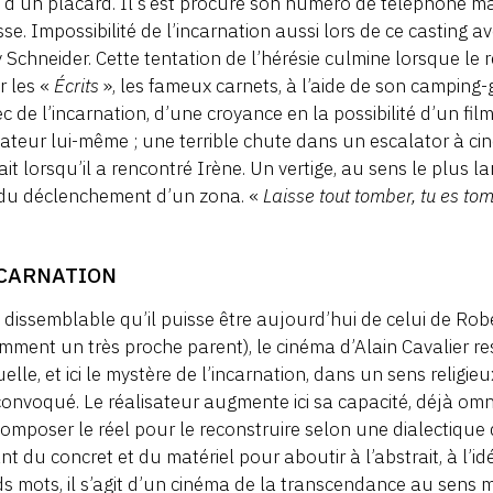
 d’un placard. Il s’est procuré son numéro de téléphone ma
se. Impossibilité de l’incarnation aussi lors de ce casting
Schneider. Cette tentation de l’hérésie culmine lorsque le r
r les «
Écrits
», les fameux carnets, à l’aide de son camping-g
ec de l’incarnation, d’une croyance en la possibilité d’un fi
sateur lui-même ; une terrible chute dans un escalator à cin
ait lorsqu’il a rencontré Irène. Un vertige, au sens le plus l
 du déclenchement d’un zona. «
Laisse tout tomber, tu es to
NCARNATION
 dissemblable qu’il puisse être aujourd’hui de celui de Rob
mment un très proche parent), le cinéma d’Alain Cavalier re
tuelle, et ici le mystère de l’incarnation, dans un sens religie
convoqué. Le réalisateur augmente ici sa capacité, déjà o
omposer le réel pour le reconstruire selon une dialectiqu
nt du concret et du matériel pour aboutir à l’abstrait, à l’id
s mots, il s’agit d’un cinéma de la transcendance au sens