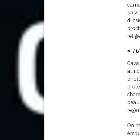
carne
passe
d’ins
proch
relig
«
TU
Caval
atmos
photo
prote
champ
beaut
regar
On pa
émouv