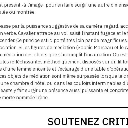
st présent ‑à l’image- pour en faire surgir une autre dimen
ulée ou montrée.
passe par la puissance suggestive de sa caméra-regard, a
n verbe. Cavalier attrape au vol, saisit l’instant fugace et 
cender. Ce principe est ici porté très loin par de magnifiqu
ociation. Si les figures de médiation (Sophie Marceau et le ca
a médiation des objets que s’accomplit l’incarnation. On est 
ules réfléchissantes méthodiquement disposés sur un lit font
e d’une femme enceinte et l’éclairage d’une table d’opératio
ces objets de médiation sont même surpassés lorsque le c
une chambre d’hôtel ou dans les couloirs interminables d
néaste y fait surgir une présence aussi puissante et concrète
e morte nommée Irène.
SOUTENEZ CRIT