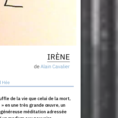
IRÈNE
de
Alain Cavalier
d Hée
uffle de la vie que celui de la mort,
a » en une très grande œuvre, un
t généreuse méditation adressée