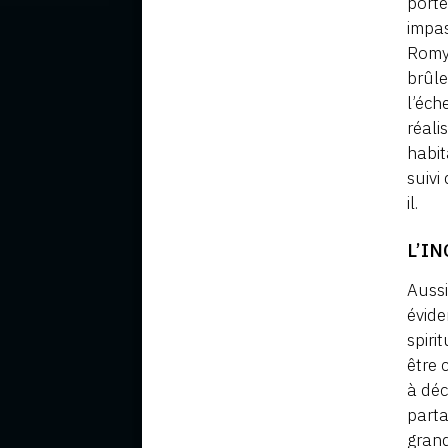
porte
impas
Romy 
brûle
l’éch
réali
habit
suivi
il.
L’I
Aussi
évide
spiri
être 
à déc
parta
grand