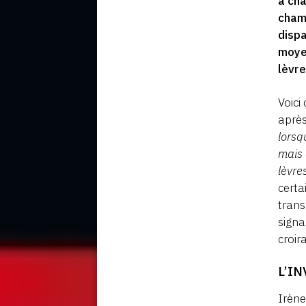
à ch
cham
dispa
moyen
lèvre
Voici
après
lorsq
mais 
lèvre
certa
trans
signa
croir
L’I
Irène