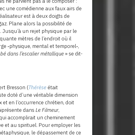
is ne parvient pas à le composer :
 avec une comédienne aux faux airs de
éalisateur est à deux doigts de
az. Plane alors la possibilité de
lm. Jusqu’à un rejet physique par le
quante mètres de l’endroit où il
arge ‑physique, mental et temporel‑,
mbé dans l’escalier métallique
» se dit-
ert Bresson (
Thérèse
était
ste doté d’une véritable dimension
ux et en l’occurrence chrétien, doit
mniprésente dans
Le Filmeur
,
e qui accomplirait un cheminement
ée et au spirituel. Pour employer les
 métaphysique, le dépassement de ce