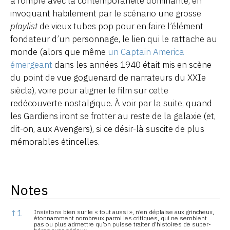
à rompre avec la contemporanéité dominante, en
invoquant habilement par le scénario une grosse
playlist
de vieux tubes pop pour en faire l’élément
fondateur d’un personnage, le lien qui le rattache au
monde (alors que même
un Captain America
émergeant
dans les années 1940 était mis en scène
du point de vue goguenard de narrateurs du XXIe
siècle), voire pour aligner le film sur cette
redécouverte nostalgique. À voir par la suite, quand
les Gardiens iront se frotter au reste de la galaxie (et,
dit-on, aux Avengers), si ce désir-là suscite de plus
mémorables étincelles.
Notes
Notes
↑
1
Insistons bien sur le « tout aussi », n’en déplaise aux grincheux,
étonnamment nombreux parmi les critiques, qui ne semblent
pas ou plus admettre qu’on puisse traiter d’histoires de super-