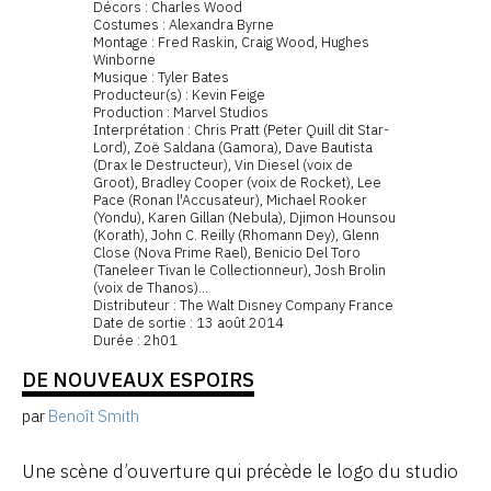
Décors : Charles Wood
Costumes : Alexandra Byrne
Montage : Fred Raskin, Craig Wood, Hughes
Winborne
Musique : Tyler Bates
Producteur(s) : Kevin Feige
Production : Marvel Studios
Interprétation : Chris Pratt (Peter Quill dit Star-
Lord), Zoë Saldana (Gamora), Dave Bautista
(Drax le Destructeur), Vin Diesel (voix de
Groot), Bradley Cooper (voix de Rocket), Lee
Pace (Ronan l'Accusateur), Michael Rooker
(Yondu), Karen Gillan (Nebula), Djimon Hounsou
(Korath), John C. Reilly (Rhomann Dey), Glenn
Close (Nova Prime Rael), Benicio Del Toro
(Taneleer Tivan le Collectionneur), Josh Brolin
(voix de Thanos)...
Distributeur : The Walt Disney Company France
Date de sortie : 13 août 2014
Durée : 2h01
DE NOUVEAUX ESPOIRS
par
Benoît Smith
Une scène d’ouverture qui précède le logo du studio