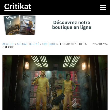
ACCUEIL
»
ACTUALITÉ CINÉ
»
CRITIQUE
»
LES GARDIENS DE LA
12 AOÛT 2014
GALAXIE