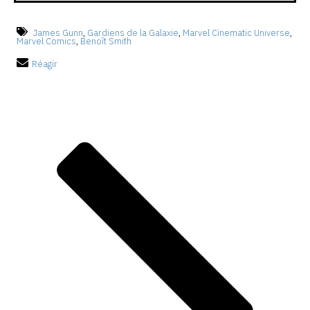
James Gunn
,
Gardiens de la Galaxie
,
Marvel Cinematic Universe
,
Marvel Comics
,
Benoît Smith
Réagir