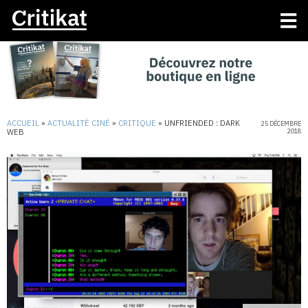
ACCUEIL
»
ACTUALITÉ CINÉ
»
CRITIQUE
»
UNFRIENDED : DARK
25 DÉCEMBRE
WEB
2018