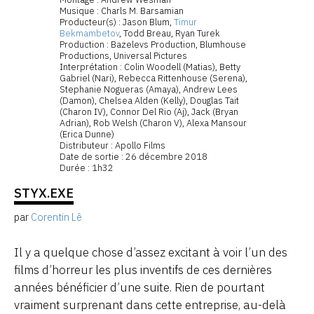
Musique : Charls M. Barsamian
Producteur(s) : Jason Blum,
Timur
Bekmambetov
, Todd Breau, Ryan Turek
Production : Bazelevs Production, Blumhouse
Productions, Universal Pictures
Interprétation : Colin Woodell (Matias), Betty
Gabriel (Nari), Rebecca Rittenhouse (Serena),
Stephanie Nogueras (Amaya), Andrew Lees
(Damon), Chelsea Alden (Kelly), Douglas Tait
(Charon IV), Connor Del Rio (Aj), Jack (Bryan
Adrian), Rob Welsh (Charon V), Alexa Mansour
(Erica Dunne)
Distributeur : Apollo Films
Date de sortie : 26 décembre 2018
Durée : 1h32
STYX.EXE
par
Corentin Lê
Il y a quelque chose d’assez excitant à voir l’un des
films d’horreur les plus inventifs de ces dernières
années bénéficier d’une suite. Rien de pourtant
vraiment surprenant dans cette entreprise, au-delà