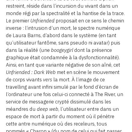
restreint, réside dans l’incursion du vivant dans un
monde régi par la spectralité et la hantise de la trace.
Le premier
Unfriended
proposait en ce sens le chemin
inverse : l’intrusion d’un mort, le spectre numérique
de Laura Barns, d’abord dans le système (en tant
qu’utilisateur fantôme, sans pseudo ni avatar) puis
dans la réalité (une
boogeygirl
dont la présence
graphique était condamnée à la dysfonctionnalité).
Ainsi, en tant que variante négative de son aîné, cet
Unfriended : Dark Web
met en scène le mouvement
de corps vivants
vers
la mort. À l’image de ce
travelling avant infini simulé par le fond d’écran de
l’ordinateur une fois celui-ci connecté à The River, un
service de messagerie crypté dissimulé dans les
méandres du
deep web
, l’utilisateur entre dans un
espace de mort à partir du moment où il pénètre
cette antre numérique où des receleurs, tous
nommés « Charon » (du nom de celui qui fait passer