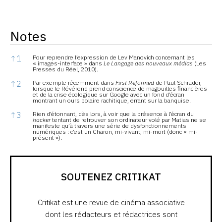
Notes
Notes
↑
1
Pour reprendre l’expression de Lev Manovich concernant les
« images-interface » dans
Le Langage des nouveaux médias
(Les
Presses du Réel, 2010).
↑
2
Par exemple récemment dans
First Reformed
de Paul Schrader,
lorsque le Révérend prend conscience de magouilles financières
et de la crise écologique sur Google avec un fond d’écran
montrant un ours polaire rachitique, errant sur la banquise.
↑
3
Rien d’étonnant, dès lors, à voir que la présence à l’écran du
hacker
tentant de retrouver son ordinateur volé par Matias ne se
manifeste qu’à travers une série de dysfonctionnements
numériques : c’est un Charon, mi-vivant, mi-mort (donc « mi-
présent »).
SOUTENEZ CRITIKAT
Critikat est une revue de cinéma associative
dont les rédacteurs et rédactrices sont