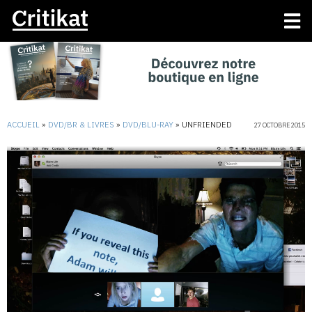
ACCUEIL
»
DVD/BR & LIVRES
»
DVD/BLU-RAY
»
UNFRIENDED
27 OCTOBRE 2015