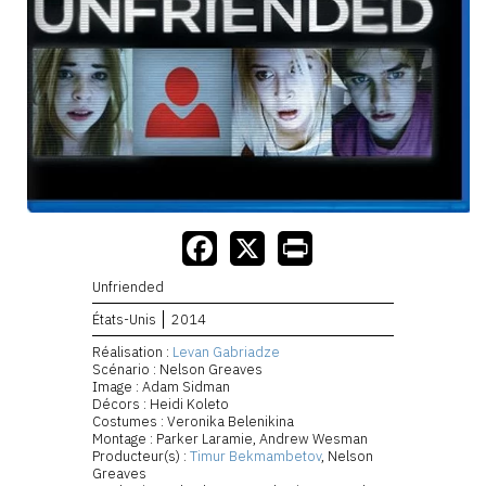
Unfriended
États-Unis
2014
Réalisation :
Levan Gabriadze
Scénario : Nelson Greaves
Image : Adam Sidman
Décors : Heidi Koleto
Costumes : Veronika Belenikina
Montage : Parker Laramie, Andrew Wesman
Producteur(s) :
Timur Bekmambetov
, Nelson
Greaves