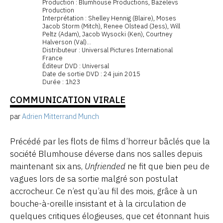
Production : Blumhouse Productions, Bazelevs
Production
Interprétation : Shelley Hennig (Blaire), Moses
Jacob Storm (Mitch), Renee Olstead (Jess), Will
Peltz (Adam), Jacob Wysocki (Ken), Courtney
Halverson (Val)...
Distributeur : Universal Pictures International
France
Éditeur DVD : Universal
Date de sortie DVD : 24 juin 2015
Durée : 1h23
COMMUNICATION VIRALE
par
Adrien Mitterrand Munch
Précédé par les flots de films d’horreur bâclés que la
société Blumhouse déverse dans nos salles depuis
maintenant six ans,
Unfriended
ne fit que bien peu de
vagues lors de sa sortie malgré son postulat
accrocheur. Ce n’est qu’au fil des mois, grâce à un
bouche-à-oreille insistant et à la circulation de
quelques critiques élogieuses, que cet étonnant huis