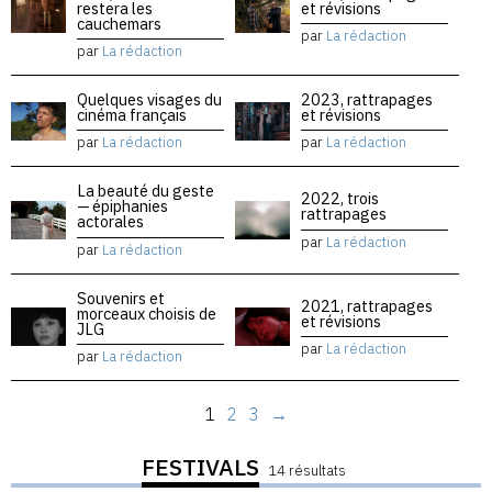
restera les
et révisions
cauchemars
par
La rédaction
par
La rédaction
Quelques visages du
2023, rattrapages
cinéma français
et révisions
par
La rédaction
par
La rédaction
La beauté du geste
2022, trois
— épiphanies
rattrapages
actorales
par
La rédaction
par
La rédaction
Souvenirs et
2021, rattrapages
morceaux choisis de
et révisions
JLG
par
La rédaction
par
La rédaction
1
2
3
→
FESTIVALS
14 résultats