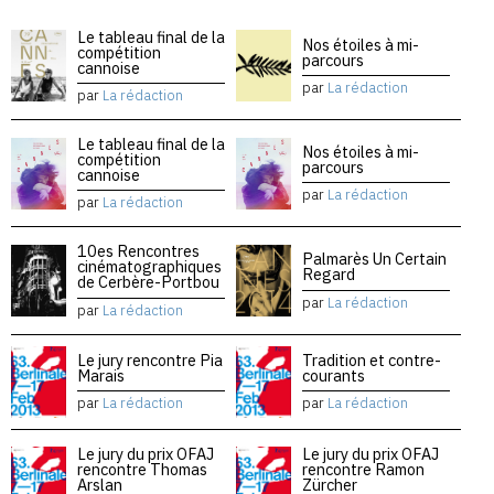
Le tableau final de la
Nos étoiles à mi-
compétition
parcours
cannoise
par
La rédaction
par
La rédaction
Le tableau final de la
Nos étoiles à mi-
compétition
parcours
cannoise
par
La rédaction
par
La rédaction
10es Rencontres
Palmarès Un Certain
cinématographiques
Regard
de Cerbère-Portbou
par
La rédaction
par
La rédaction
Le jury rencontre Pia
Tradition et contre-
Marais
courants
par
La rédaction
par
La rédaction
Le jury du prix OFAJ
Le jury du prix OFAJ
rencontre Thomas
rencontre Ramon
Arslan
Zürcher