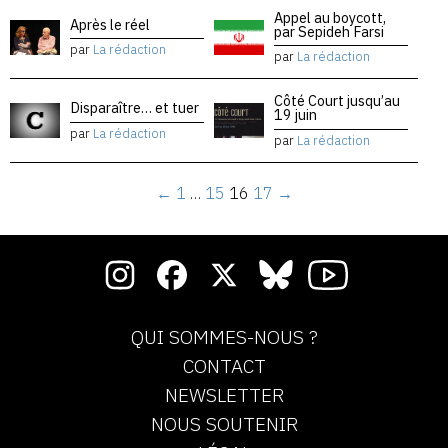
Appel au boycott,
Après le réel
par Sepideh Farsi
par
La rédaction
par
La rédaction
Côté Court jusqu’au
Disparaître… et tuer
19 juin
par
La rédaction
par
La rédaction
←
1
…
15
16
17
→
QUI SOMMES-NOUS ?
CONTACT
NEWSLETTER
NOUS SOUTENIR