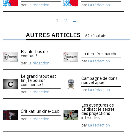
par
La rédaction
par
La rédaction
1
2
→
AUTRES ARTICLES
162 résultats
Branle-bas de
La dernière marche
combat !
par
La rédaction
par
La rédaction
Le grand raout est
Campagne de dons :
fini, le boulot
nouvel appel !
commence !
par
La rédaction
par
La rédaction
Les aventures de
Critikat : le secret
Critikat, un ciné-club
des projections
interdites
par
La rédaction
par
La rédaction