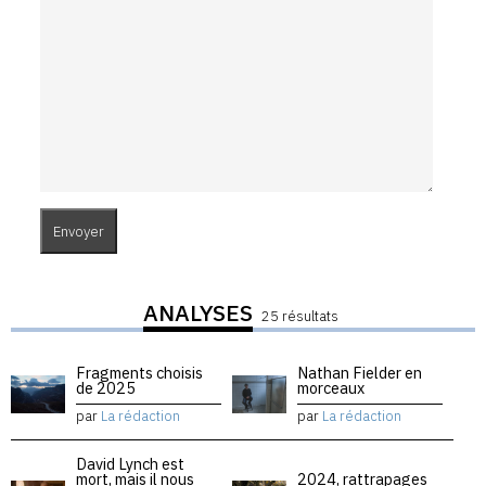
ANALYSES
25 résultats
Fragments choisis
Nathan Fielder en
de 2025
morceaux
par
La rédaction
par
La rédaction
David Lynch est
mort, mais il nous
2024, rattrapages