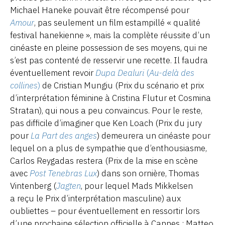
Michael Haneke pouvait être récompensé pour
Amour
, pas seulement un film estampillé « qualité
festival hanekienne », mais la complète réussite d’un
cinéaste en pleine possession de ses moyens, qui ne
s’est pas contenté de resservir une recette. Il faudra
éventuellement revoir
Dupa Dealuri
(
Au-delà des
collines
)
de Cristian Mungiu (Prix du scénario et prix
d’interprétation féminine à Cristina Flutur et Cosmina
Stratan), qui nous a peu convaincus. Pour le reste,
pas difficile d’imaginer que Ken Loach (Prix du jury
pour
La Part des anges
) demeurera un cinéaste pour
lequel on a plus de sympathie que d’enthousiasme,
Carlos Reygadas restera (Prix de la mise en scène
avec
Post Tenebras Lux
) dans son ornière, Thomas
Vintenberg (
Jagten
, pour lequel Mads Mikkelsen
a reçu le Prix d’interprétation masculine) aux
oubliettes – pour éventuellement en ressortir lors
d’une prochaine sélection officielle à Cannes ; Matteo