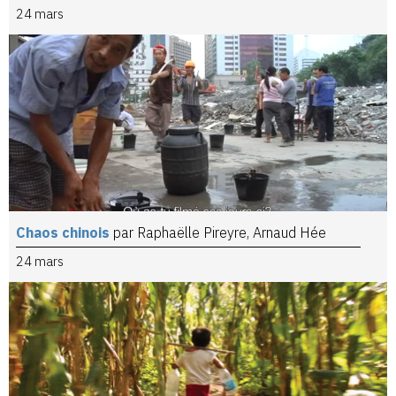
24 mars
Chaos chinois
par Raphaëlle Pireyre, Arnaud Hée
24 mars