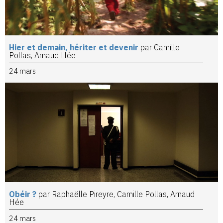
Hier et demain, hériter et devenir
par Camille
Pollas, Arnaud Hée
24 mars
Obéir ?
par Raphaëlle Pireyre, Camille Pollas, Arnaud
Hée
24 mars