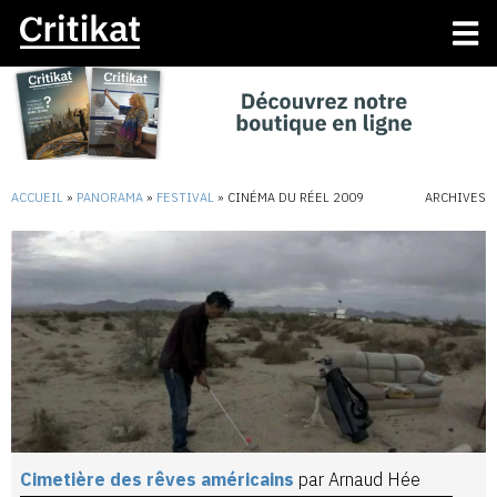
ACCUEIL
»
PANORAMA
»
FESTIVAL
»
CINÉMA DU RÉEL 2009
ARCHIVES
Cimetière des rêves américains
par Arnaud Hée