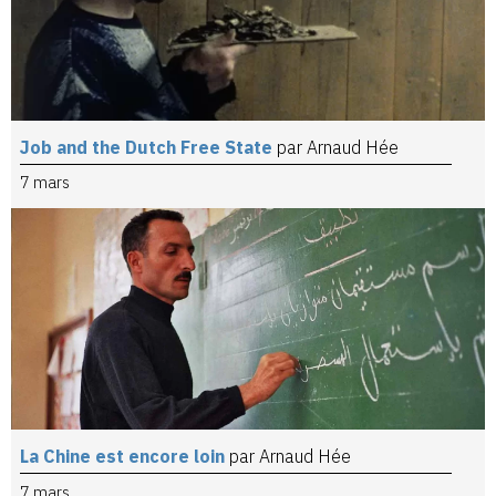
Job and the Dutch Free State
par Arnaud Hée
7 mars
La Chine est encore loin
par Arnaud Hée
7 mars