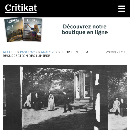
ACCUEIL
»
PANORAMA
»
ANALYSE
»
VU SUR LE NET : LA
27 OCTOBRE 2020
RÉSURRECTION DES LUMIÈRE