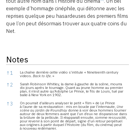
tout autre nom dans l’Histoire du cinéma
. Un bel
exemple d’hommage cinéphile, qui détonne avec les
reprises quelque peu hasardeuses des premiers films
que l’on peut désormais trouver aux quatre coins du
Net.
Notes
Notes
↑
1
La chaîne derrière cette vidéo s’intitule « Nineteenth century
videos.
Back to life
. »
↑
2
Sarah Robinson Whitley, la dame à gauche de la scène, mourra
dix jours après le tournage. Quant au jeune homme au premier
plan, il n’est autre qu’Adolphe Le Prince, le fils de Louis, tué par
balle à New York en 1902.
↑
3
On pourrait d’ailleurs analyser le petit « film » de Le Prince
à l’aune de sa restauration : mis en boucle par l’internaute,
Une
scène au jardin de Roundhay
donne à voir deux hommes tourner
autour de deux femmes avant que l’un d’eux ne disparaisse dans
la brûlure de la pellicule. Il réapparaît ensuite, comme ressuscité,
pour revenir à son point de départ, signe d’un retour perpétuel
aux origines à partir duquel l’Histoire (du film, du cinéma) peut
à nouveau redémarrer.