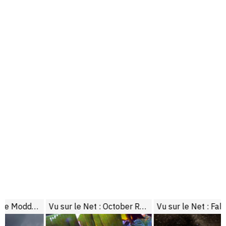
ded Wacky West
Vu sur le Net : October Rumbles
Vu sur le Net : Falling into a Black Hole 360 VR