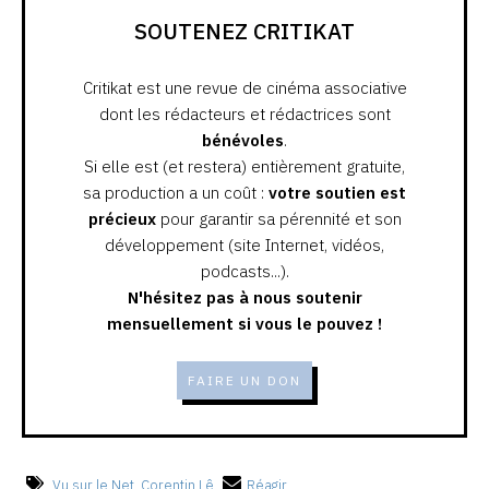
SOUTENEZ CRITIKAT
Critikat est une revue de cinéma associative
dont les rédacteurs et rédactrices sont
bénévoles
.
Si elle est (et restera) entièrement gratuite,
sa production a un coût :
votre soutien est
précieux
pour garantir sa pérennité et son
développement (site Internet, vidéos,
podcasts...).
N'hésitez pas à nous soutenir
mensuellement si vous le pouvez !
FAIRE UN DON
Vu sur le Net
,
Corentin Lê
Réagir