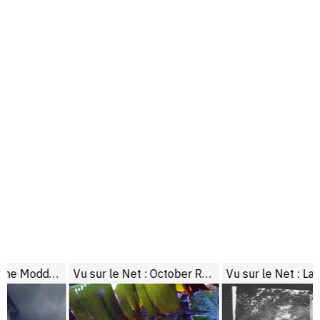
ded Wacky West
Vu sur le Net : October Rumbles
Vu sur le Net : La résurrection des Lumière