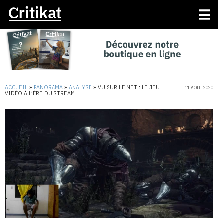
ACCUEIL
»
PANORAMA
»
ANALYSE
»
VU SUR LE NET : LE JEU
11 AOÛT 2020
VIDÉO À L’ÈRE DU STREAM