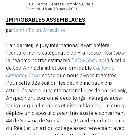
Lieu : Centre Georges Pompidou, Paris
Date : du 18 au 30 mars 2010
IMPROBABLES ASSEMBLAGES
par
Camille Pollas
,
Arnaud Hée
L’an dernier, le jury international avait préféré
l’écriture moins catégorique de Francesco Rosi (pour
le néanmoins très estimable
Below Sea Level
) à celle
de Lee-Ann Schmitt et son formidable
California
Company Town
, chose que nous avions regrettée.
Pour cette 32e édition, les deux principaux prix
attribués par le jury international présidé par Sólveig
Anspach ont couronné deux longs-métrages aussi
radicaux qu’admirables et dissemblables ; un duo qui
déploie un dispositif
a priori
très austère concernant
48
de Susana de Sousa Dias (Grand Prix du Cinéma
du Réel) et un art du collage assez renversant avec