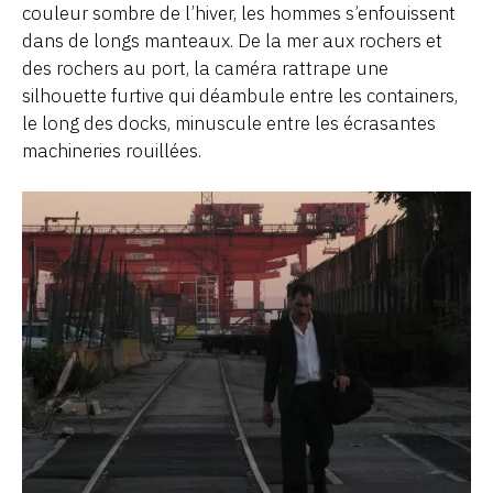
couleur sombre de l’hiver, les hommes s’enfouissent
dans de longs manteaux. De la mer aux rochers et
des rochers au port, la caméra rattrape une
silhouette furtive qui déambule entre les containers,
le long des docks, minuscule entre les écrasantes
machineries rouillées.