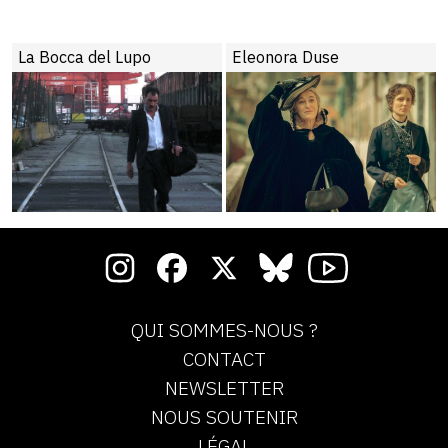
an
La Bocca del Lupo
Eleonora Duse
QUI SOMMES-NOUS ?
CONTACT
NEWSLETTER
NOUS SOUTENIR
LÉGAL