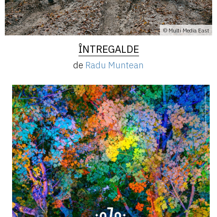
© Multi Media East
ÎNTREGALDE
de
Radu Muntean