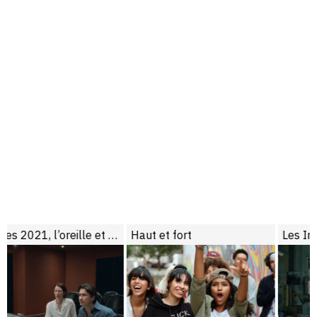
nnes 2021, l’oreille et le nombril
Haut et fort
Les Intranquilles