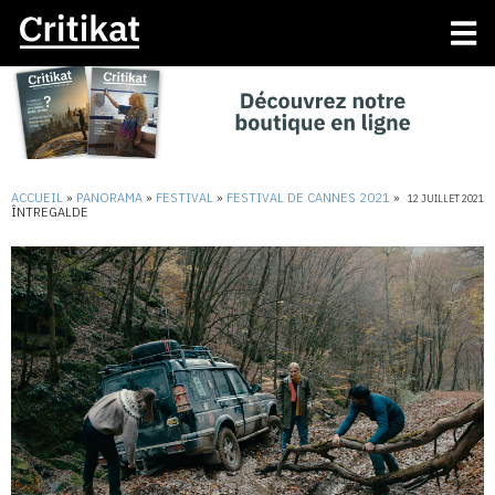
ACCUEIL
»
PANORAMA
»
FESTIVAL
»
FESTIVAL DE CANNES 2021
»
12 JUILLET 2021
ÎNTREGALDE