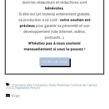
dont les rédacteurs et rédactrices sont
bénévoles
.
Si elle est (et restera) entièrement gratuite,
sa production a un coût :
votre soutien est
précieux
pour garantir sa pérennité et son
développement (site Internet, vidéos,
podcasts...).
N'hésitez pas à nous soutenir
mensuellement si vous le pouvez !
FAIRE UN DON
Quinzaine des Cinéastes
,
Radu Muntean
,
Festival de Cannes
2021
,
Raphaëlle Pireyre
Réagir