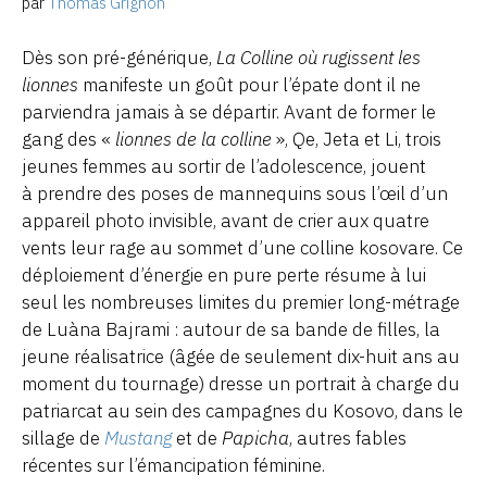
par
Thomas Grignon
Dès son pré-générique,
La Colline où rugissent les
lionnes
manifeste un goût pour l’épate dont il ne
parviendra jamais à se départir. Avant de former le
gang des «
lionnes de la colline
», Qe, Jeta et Li, trois
jeunes femmes au sortir de l’adolescence, jouent
à prendre des poses de mannequins sous l’œil d’un
appareil photo invisible, avant de crier aux quatre
vents leur rage au sommet d’une colline kosovare. Ce
déploiement d’énergie en pure perte résume à lui
seul les nombreuses limites du premier long-métrage
de Luàna Bajrami : autour de sa bande de filles, la
jeune réalisatrice (âgée de seulement dix-huit ans au
moment du tournage) dresse un portrait à charge du
patriarcat au sein des campagnes du Kosovo, dans le
sillage de
Mustang
et de
Papicha
, autres fables
récentes sur l’émancipation féminine.