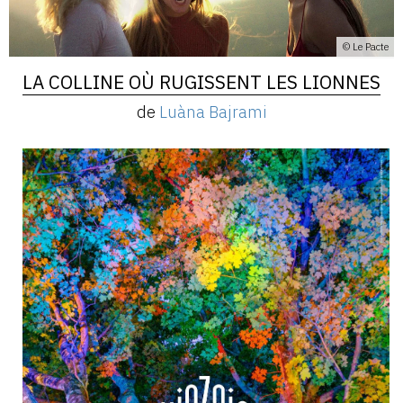
© Le Pacte
LA COLLINE OÙ RUGISSENT LES LIONNES
de
Luàna Bajrami