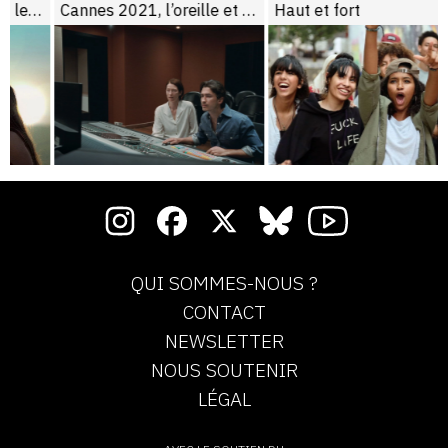
nes
Cannes 2021, l’oreille et le nombril
Haut et fort
QUI SOMMES-NOUS ?
CONTACT
NEWSLETTER
NOUS SOUTENIR
LÉGAL