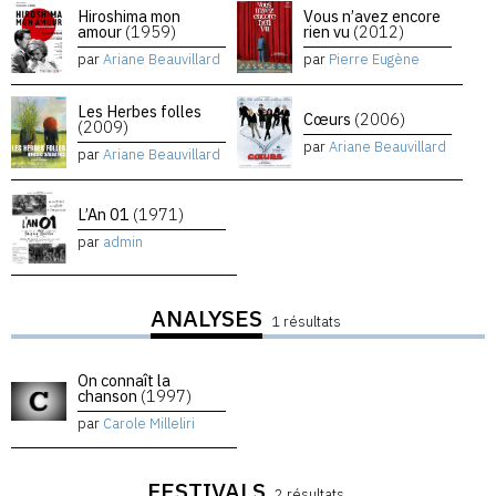
Hiroshima mon
Vous n’avez encore
amour
(1959)
rien vu
(2012)
par
Ariane Beauvillard
par
Pierre Eugène
Les Herbes folles
Cœurs
(2006)
(2009)
par
Ariane Beauvillard
par
Ariane Beauvillard
L’An 01
(1971)
par
admin
ANALYSES
1 résultats
On connaît la
chanson
(1997)
par
Carole Milleliri
FESTIVALS
2 résultats