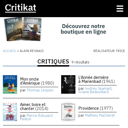
ACCUEIL
»
ALAIN RESNAIS
RÉALISATEUR·TRICE
CRITIQUES
9 résultats
L’Année dernière
Mon oncle
à Marienbad
(1961)
d’Amérique
(1980)
par
Audrey Jeamart
,
par
Thomas Lequeu
Ariane Beauvillard
Aimer, boire et
Providence
(1977)
chanter
(2014)
par
Mathieu Macheret
par
Pierre-Édouard
Peillon