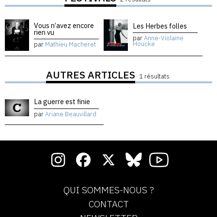
Vous n’avez encore
Les Herbes folles
rien vu
par
Anne-Violaine
Houcke
par
Mathieu Macheret
AUTRES ARTICLES
1 résultats
La guerre est finie
par
Ariane Beauvillard
QUI SOMMES-NOUS ?
CONTACT