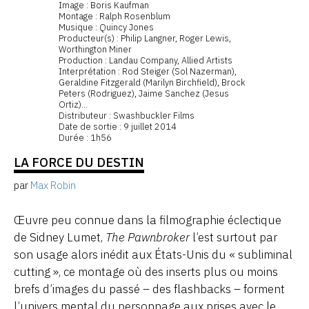
Image : Boris Kaufman
Montage : Ralph Rosenblum
Musique : Quincy Jones
Producteur(s) : Philip Langner, Roger Lewis,
Worthington Miner
Production : Landau Company, Allied Artists
Interprétation : Rod Steiger (Sol Nazerman),
Geraldine Fitzgerald (Marilyn Birchfield), Brock
Peters (Rodriguez), Jaime Sanchez (Jesus
Ortiz)...
Distributeur : Swashbuckler Films
Date de sortie : 9 juillet 2014
Durée : 1h56
LA FORCE DU DESTIN
par
Max Robin
Œuvre peu connue dans la filmographie éclectique
de Sidney Lumet,
The Pawnbroker
l’est surtout par
son usage alors inédit aux États-Unis du « subliminal
cutting », ce montage où des inserts plus ou moins
brefs d’images du passé – des flashbacks – forment
l’univers mental du personnage aux prises avec le