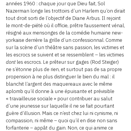
années 1960 : chaque jour que Dieu fait, Sol
Nazerman longe les trottoirs d’un Harlem qu’on dirait
tout droit sorti de l’objectif de Diane Arbus. Il rejoint
le mont-de-piété où il officie, prêtre faussement vénal,
résigné aux mensonges de la comédie humaine new-
yorkaise derrière la grille d’un confessionnal. Comme
sur la scène d’un théâtre sans passion, les victimes et
les escrocs se suivent et se ressemblent – les victimes
dont
les escrocs. Le prêteur sur gages (Rod Steiger)
ne s’étonne plus de rien, et surtout pas de sa propre
propension à ne plus distinguer le bien du mal : il
blanchit l’argent des maquereaux avec le même
aplomb qu’il donne à une épuisante et prévisible
« travailleuse sociale » pour contribuer au salut
d’une jeunesse sur laquelle il ne se fait pourtant
guère d’illusion. Mais ce n’est chez lui ni cynisme, ni
compassion, ni même – quoi qu’il en dise non sans
forfanterie – appât du gain. Non, ce qui anime ce