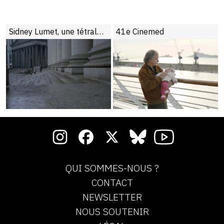
rophe
Sidney Lumet, une tétralogie new-yorkaise de la corruption policière
41e Cinemed
QUI SOMMES-NOUS ?
CONTACT
NEWSLETTER
NOUS SOUTENIR