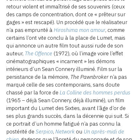
retour violent et immaîtrisé de ses souvenirs (ceux
des camps de concentration, dont ce « prêteur sur
gages » est rescapé). Un procédé que le réalisateur
n’a pas emprunté à
Hiroshima mon amour
, comme
certains l’ont vite conclu à la place de Lumet, mais
qui annonce un autre film tout aussi rude de son
auteur,
The Offence
(1972), où l’image voire l’effet
cinématographiques « incarnent » les démons
intérieurs d’un Sean Connery illuminé. Film sur la
persistance de la mémoire,
The Pawnbroker
n’a pas
marqué celle de ses contemporains, sans doute
chassé par la force de
La Colline des hommes perdus
(1965 – déjà Sean Connery, déjà illuminé), un film
important du Lumet des Sixties, avant l’âge d’or de
ses plus grands succès, dans la décennie qui suit. Si
ce portrait d’un homme fatigué n’a pas connu la
postérité de
Serpico
,
Network
ou
Un après-midi de
chien
, gageons que l’âpreté du personnage et de son