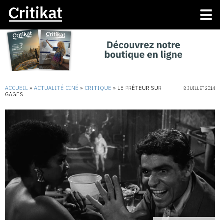
ACCUEIL
»
ACTUALITÉ CINÉ
»
CRITIQUE
»
LE PRÊTEUR SUR
8 JUILLET 2014
GAGES