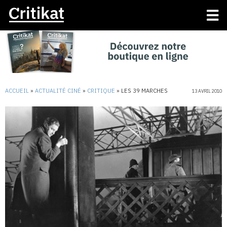
ACCUEIL
»
ACTUALITÉ CINÉ
»
CRITIQUE
»
LES 39 MARCHES
13 AVRIL 2010