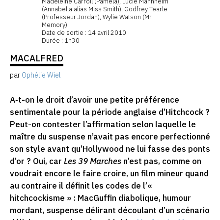
Madeleine Carroll (Pamela), Lucie Mannheim
(Annabella alias Miss Smith), Godfrey Tearle
(Professeur Jordan), Wylie Watson (Mr
Memory)
Date de sortie : 14 avril 2010
Durée : 1h30
MACALFRED
par
Ophélie Wiel
A‑t-on le droit d’avoir une petite préférence
sentimentale pour la période anglaise d’Hitchcock ?
Peut-on contester l’affirmation selon laquelle le
maître du suspense n’avait pas encore perfectionné
son style avant qu’Hollywood ne lui fasse des ponts
d’or ? Oui, car
Les 39 Marches
n’est pas, comme on
voudrait encore le faire croire, un film mineur quand
au contraire il définit les codes de l’«
hitchcockisme » : MacGuffin diabolique, humour
mordant, suspense délirant découlant d’un scénario