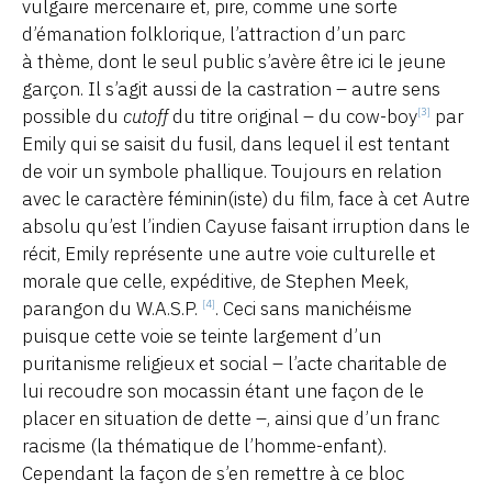
vulgaire mercenaire et, pire, comme une sorte
d’émanation folklorique, l’attraction d’un parc
à thème, dont le seul public s’avère être ici le jeune
garçon. Il s’agit aussi de la castration – autre sens
possible du
cutoff
du titre original – du cow-boy
par
[3]
Emily qui se saisit du fusil, dans lequel il est tentant
de voir un symbole phallique. Toujours en relation
avec le caractère féminin(iste) du film, face à cet Autre
absolu qu’est l’indien Cayuse faisant irruption dans le
récit, Emily représente une autre voie culturelle et
morale que celle, expéditive, de Stephen Meek,
parangon du W.A.S.P.
. Ceci sans manichéisme
[4]
puisque cette voie se teinte largement d’un
puritanisme religieux et social – l’acte charitable de
lui recoudre son mocassin étant une façon de le
placer en situation de dette –, ainsi que d’un franc
racisme (la thématique de l’homme-enfant).
Cependant la façon de s’en remettre à ce bloc