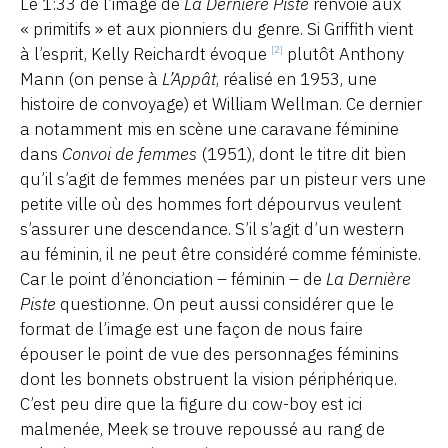
Le 1:33 de l’image de
La Dernière Piste
renvoie aux
« primitifs » et aux pionniers du genre. Si Griffith vient
à l’esprit, Kelly Reichardt évoque
plutôt Anthony
[2]
Mann (on pense à
L’Appât
, réalisé en 1953, une
histoire de convoyage) et William Wellman. Ce dernier
a notamment mis en scène une caravane féminine
dans
Convoi de femmes
(1951), dont le titre dit bien
qu’il s’agit de femmes menées par un pisteur vers une
petite ville où des hommes fort dépourvus veulent
s’assurer une descendance. S’il s’agit d’un western
au féminin, il ne peut être considéré comme féministe.
Car le point d’énonciation – féminin – de
La Dernière
Piste
questionne. On peut aussi considérer que le
format de l’image est une façon de nous faire
épouser le point de vue des personnages féminins
dont les bonnets obstruent la vision périphérique.
C’est peu dire que la figure du cow-boy est ici
malmenée, Meek se trouve repoussé au rang de