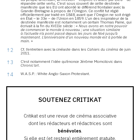
répandre cette vertu. C’est sous couvert de cette destinée
manifeste que les EU ont abordé le différend frontalier avec la
Grande-Bretagne à propos de l’Oregon. Ce conflit fut réglé
officiellement par traité en 1848, avant que l’Oregon ne soit érigé
en État – le 33e – de l’Union en 1859. L’un des inspirateur de la
destinée manifeste est notamment un certain Thomas Paine, qui
écrivait à la fin du XVIIIe siècle : «
Nous avons en notre pouvoir
de commencer le monde à nouveau ; une situation similaire
à l’actuelle n’a point passé depuis les jours de Noé jusqu’à
maintenant. L’anniversaire d’un nouveau monde est à portée de
main.
»
↑
2
Cf. l’entretien avec la cinéaste dans les
Cahiers du cinéma
de juin
2011.
↑
3
C’est notamment l’idée qu’énonce Jérôme Momcilovic dans
Chronic’art
.
↑
4
W.A.S.P. : White Anglo-Saxon Protestant.
SOUTENEZ CRITIKAT
Critikat est une revue de cinéma associative
dont les rédacteurs et rédactrices sont
bénévoles
.
Si elle est (et restera) entièrement gratuite,