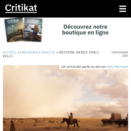
ACCUEIL
»
PANORAMA
»
ANALYSE
»
WESTERN, WENDY, EMILY,
3 SEPTEMBRE
KELLY…
2019
Cet article fait partie du dossier
Kelly Reichardt