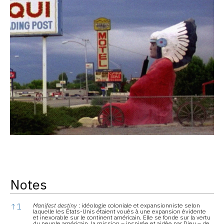
Notes
Notes
↑
1
Manifest destiny
: idéologie coloniale et expansionniste selon
laquelle les États-Unis étaient voués à une expansion évidente
et inexorable sur le continent américain. Elle se fonde sur la vertu
du peuple américain, la mission – inspirée et aidée par Dieu – de