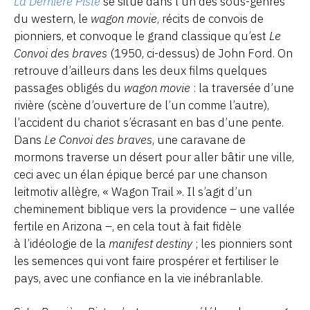
La Dernière Piste
se situe dans l’un des sous-genres
du western, le
wagon movie
, récits de convois de
pionniers, et convoque le grand classique qu’est
Le
Convoi des braves
(1950, ci-dessus) de John Ford. On
retrouve d’ailleurs dans les deux films quelques
passages obligés du
wagon movie
: la traversée d’une
rivière (scène d’ouverture de l’un comme l’autre),
l’accident du chariot s’écrasant en bas d’une pente.
Dans
Le Convoi des braves
, une caravane de
mormons traverse un désert pour aller bâtir une ville,
ceci avec un élan épique bercé par une chanson
leitmotiv allègre, « Wagon Trail ». Il s’agit d’un
cheminement biblique vers la providence – une vallée
fertile en Arizona –, en cela tout à fait fidèle
à l’idéologie de la
manifest destiny
; les pionniers sont
les semences qui vont faire prospérer et fertiliser le
pays, avec une confiance en la vie inébranlable.