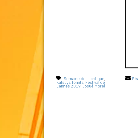
Semaine de la critique
,
Réa
Katsuya Tomita
,
Festival de
Cannes 2019
,
Josué Morel