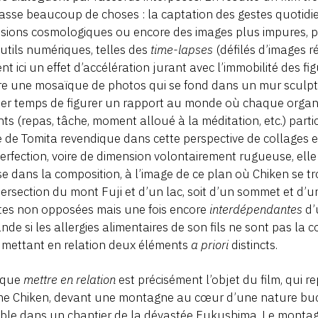
sse beaucoup de choses : la captation des gestes quotidiens 
isions cosmologiques ou encore des images plus impures, p
utils numériques, telles des
time-lapses
(défilés d’images ré
ent ici un effet d’accélération jurant avec l’immobilité des f
e une mosaïque de photos qui se fond dans un mur sculpté
er temps de figurer un rapport au monde où chaque organ
nts (repas, tâche, moment alloué à la méditation, etc.) parti
 de Tomita revendique dans cette perspective de collages
erfection, voire de dimension volontairement rugueuse, elle
se dans la composition, à l’image de ce plan où Chiken se tr
ntersection du mont Fuji et d’un lac, soit d’un sommet et 
tes non opposées mais une fois encore
interdépendantes
d’
de si les allergies alimentaires de son fils ne sont pas la
 mettant en relation deux éléments
a priori
distincts.
t que
mettre en relation
est précisément l’objet du film, qui 
e Chiken, devant une montagne au cœur d’une nature buco
ble dans un chantier de la dévastée Fukushima. Le montag