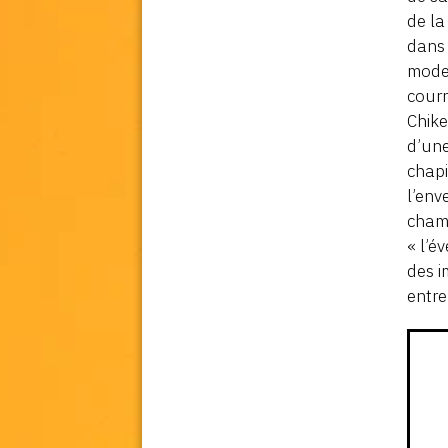
de la
dans 
modes
courr
Chike
d’une
chapi
l’env
champ
« l’é
des 
entre