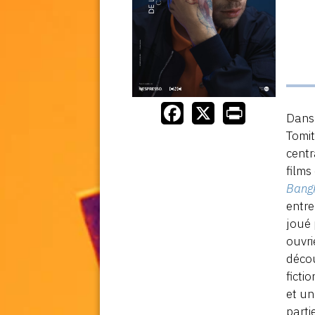
Dans 
Tomit
centr
films
Bang
entre
joué 
ouvri
décou
ficti
et un
parti