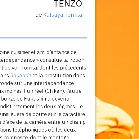
TENZO
de
Katsuya Tomita
oine cuisinier et ami d’enfance de
nterdépendance » constitue la notion
nt de voir Tomita, dont les précédents
 dans
Saudade
et la prostitution dans
 se fonde sur une interdépendance
 moines, l’un réel (Chiken), l’autre
un bonze de Fukushima devenu
indistinctement les deux régimes. Le
insi guère de doute sur le caractère
s d’axe de la caméra entre un champ
ations téléphoniques où les deux
rès composite, dont le montage