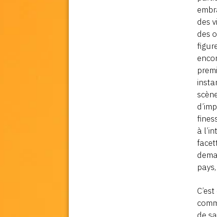
embra
des v
des o
figur
encor
premi
insta
scène
d’imp
fines
à l’i
facet
deman
pays,
C’es
comm
de sa