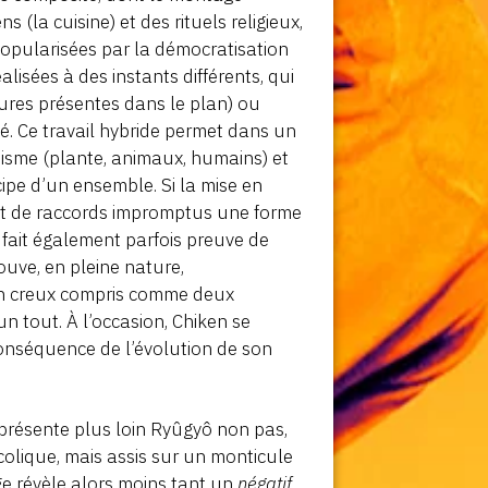
(la cuisine) et des rituels religieux,
opularisées par la démocratisation
alisées à des instants différents, qui
igures présentes dans le plan) ou
. Ce travail hybride permet dans un
isme (plante, animaux, humains) et
cipe d’un ensemble. Si la mise en
 et de raccords impromptus une forme
 fait également parfois preuve de
ouve, en pleine nature,
d’un creux compris comme deux
un tout. À l’occasion, Chiken se
 conséquence de l’évolution de son
représente plus loin Ryûgyô non pas,
lique, mais assis sur un monticule
e révèle alors moins tant un
négatif