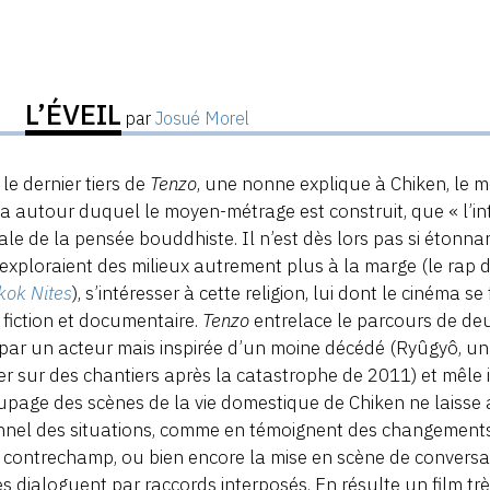
L’ÉVEIL
par
Josué Morel
le dernier tiers de
Tenzo
, une nonne explique à Chiken, le m
a autour duquel le moyen-métrage est construit, que « l’i
ale de la pensée bouddhiste. Il n’est dès lors pas si étonna
 exploraient des milieux autrement plus à la marge (le rap
kok Nites
), s’intéresser à cette religion, lui dont le cinéma
 fiction et documentaire.
Tenzo
entrelace le parcours de deux
par un acteur mais inspirée d’un moine décédé (Ryûgyô, 
er sur des chantiers après la catastrophe de 2011) et mêle 
page des scènes de la vie domestique de Chiken ne laisse a
onnel des situations, comme en témoignent des changement
 contrechamp, ou bien encore la mise en scène de convers
es dialoguent par raccords interposés. En résulte un film t