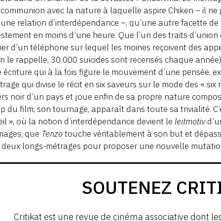
 communion avec la nature à laquelle aspire Chiken – il ne 
une relation d’interdépendance –, qu’une autre facette de
tement en moins d’une heure. Que l’un des traits d’union du
ier d’un téléphone sur lequel les moines reçoivent des app
n le rappelle, 30 000 suicides sont recensés chaque année) 
 écriture qui à la fois figure le mouvement d’une pensée, exp
trage qui divise le récit en six saveurs sur le mode des « si
ers noir d’un pays et joue enfin de sa propre nature composit
 du film, son tournage, apparaît dans toute sa trivialité. C
veil », où la notion d’interdépendance devient le
leitmotiv
d’un
images, que
Tenzo
touche véritablement à son but et dépass
 deux longs-métrages pour proposer une nouvelle mutation
SOUTENEZ CRIT
Critikat est une revue de cinéma associative dont le