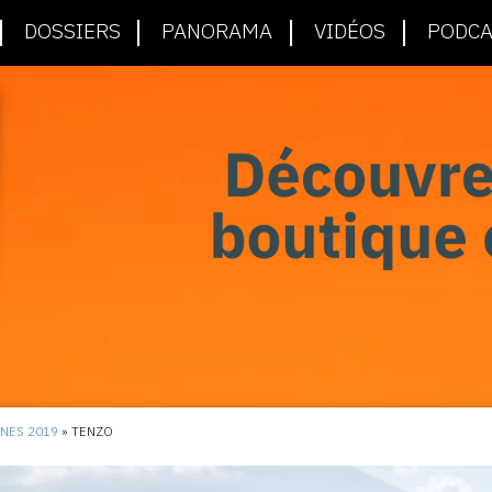
DOSSIERS
PANORAMA
VIDÉOS
PODCA
NNES 2019
»
TENZO