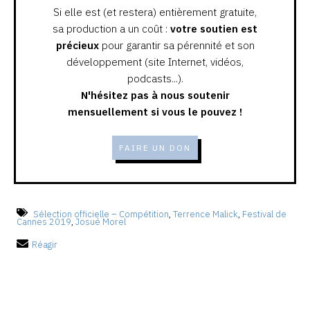
Si elle est (et restera) entièrement gratuite,
sa production a un coût :
votre soutien est
précieux
pour garantir sa pérennité et son
développement (site Internet, vidéos,
podcasts...).
N'hésitez pas à nous soutenir
mensuellement si vous le pouvez !
FAIRE UN DON
Sélection officielle – Compétition
,
Terrence Malick
,
Festival de
Cannes 2019
,
Josué Morel
Réagir