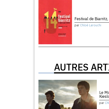
Festival de Biarritz,
par
Chloé Larouchi
AUTRES ART
Le Mo
Kiesl
par
Ch