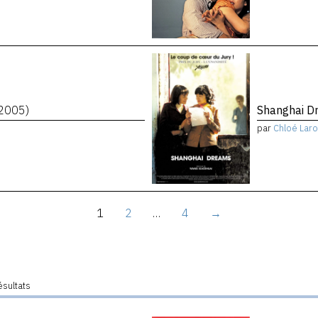
2005)
Shanghai 
par
Chloé Laro
1
2
…
4
→
ésultats