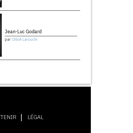
Jean-Luc Godard
par
Chloé Larouchi
TENIR
LÉGAL