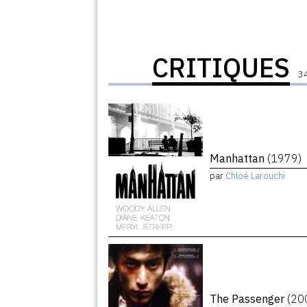
CRITIQUES
34
Manhattan
(1979)
par
Chloé Larouchi
The Passenger
(20