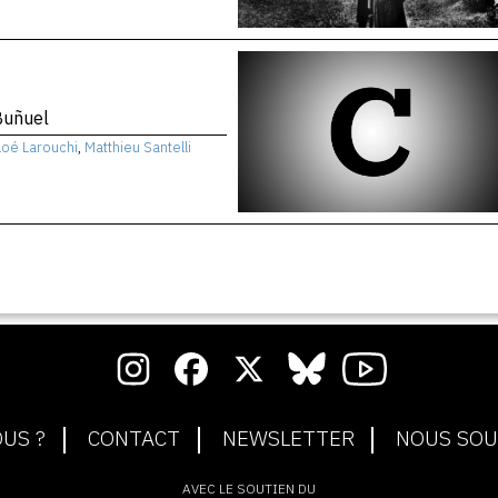
Buñuel
loé Larouchi
,
Matthieu Santelli
US ?
CONTACT
NEWSLETTER
NOUS SOU
AVEC LE SOUTIEN DU