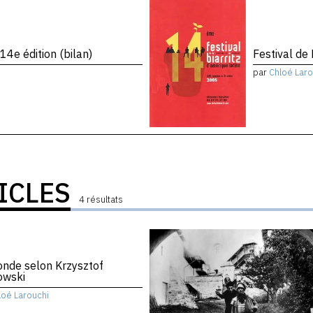
 14e édition (bilan)
Festival de 
par
Chloé Laro
ICLES
4 résultats
nde selon Krzysztof
owski
loé Larouchi