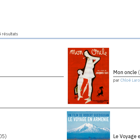
 résultats
Mon oncle
par
Chloé Laro
05)
Le Voyage 