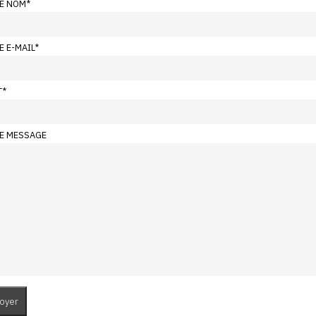
E NOM
*
E E-MAIL
*
T
*
E MESSAGE