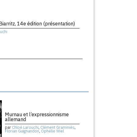
Biarritz, 14e édition (présentation)
uchi
Murnau et l’expressionnisme
allemand
par
Chloé Larouchi
,
Clément Graminiès
,
Florian Guignandon
,
Ophélie Wiel