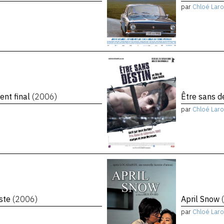
par
Chloé Laro
ent final
(2006)
Être sans d
par
Chloé Laro
iste
(2006)
April Snow
par
Chloé Laro