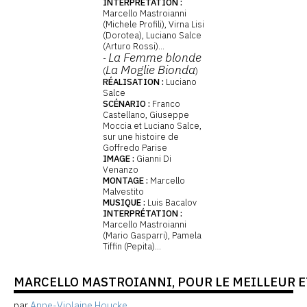
INTERPRÉTATION :
Marcello Mastroianni
(Michele Profili), Virna Lisi
(Dorotea), Luciano Salce
(Arturo Rossi)...
La Femme blonde
-
La Moglie Bionda
(
)
RÉALISATION :
Luciano
Salce
SCÉNARIO :
Franco
Castellano, Giuseppe
Moccia et Luciano Salce,
sur une histoire de
Goffredo Parise
IMAGE :
Gianni Di
Venanzo
MONTAGE :
Marcello
Malvestito
MUSIQUE :
Luis Bacalov
INTERPRÉTATION :
Marcello Mastroianni
(Mario Gasparri), Pamela
Tiffin (Pepita)...
MARCELLO MASTROIANNI, POUR LE MEILLEUR E
par
Anne-Violaine Houcke