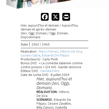
Hier, aujourd’hui et demain / Aujourd’hui,
demain et après-demain
(Ieri, Oggi, Domani / Oggi, Domani,
Dopodomani)
Italie
1963 / 1965
Réalisation :
Marco Ferreri
,
Vittorio De Sica
,
Luciano Salce
,
Eduardo De Filippo
Producteur(s) : Carlo Ponti
Bonus DVD : « La comédie italienne comme
contre-pouvoir » (24 mn) ; bande-annonce
Éditeur DVD :
Carlotta Films
Date de sortie DVD : 8 juillet 2009
Hier, aujourd'hui et
demain
Ieri, Oggi,
(
Domani
)
RÉALISATION :
Vittorio
De Sica
SCÉNARIO :
Eduardo De
Filippo, Cesare Zavattini,
Billa Zanuso, Isabella