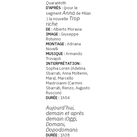
Quarantotti
D'APRÈS :
(pour le
Anna
segment
de Milan
Trop
:) la nouvelle
riche
DE :
Alberto Moravia
IMAGE :
Giuseppe
Rotunno
MONTAGE :
Adriana
Novelli
MUSIQUE :
Armando
Trovajoli
INTERPRÉTATION :
Sophia Loren (Adelina
Sbarrati, Anna Moltenni,
Mara), Marcello
Mastroianni (Carmini
Sbarrati, Renzo, Augusto
Rusconi)
DURÉE :
1h54
Aujourd’hui,
demain et après
demain
Oggi,
(
Domani,
Dopodomani
)
DURÉE :
1h38