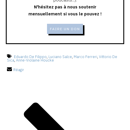
N'hésitez pas à nous soutenir
mensuellement si vous le pouvez !
FAIRE UN DON
Eduardo De Filippo
,
Luciano Salce
,
Marco Ferreri
,
Vittorio De
Sica
,
Anne-Violaine Houcke
Réagir