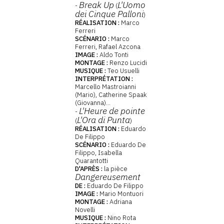
Break Up
L'Uomo
-
(
dei Cinque Palloni
)
RÉALISATION :
Marco
Ferreri
SCÉNARIO :
Marco
Ferreri, Rafael Azcona
IMAGE :
Aldo Tonti
MONTAGE :
Renzo Lucidi
MUSIQUE :
Teo Usuelli
INTERPRÉTATION :
Marcello Mastroianni
(Mario), Catherine Spaak
(Giovanna)...
L'Heure de pointe
-
L'Ora di Punta
(
)
RÉALISATION :
Eduardo
De Filippo
SCÉNARIO :
Eduardo De
Filippo, Isabella
Quarantotti
D'APRÈS :
la pièce
Dangereusement
DE :
Eduardo De Filippo
IMAGE :
Mario Montuori
MONTAGE :
Adriana
Novelli
MUSIQUE :
Nino Rota