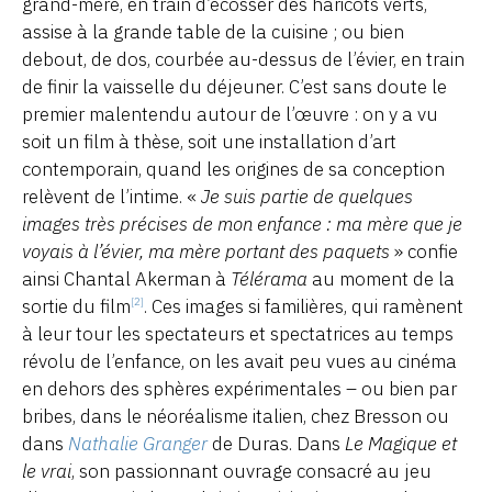
grand-mère, en train d’écosser des haricots verts,
assise à la grande table de la cuisine ; ou bien
debout, de dos, courbée au-dessus de l’évier, en train
de finir la vaisselle du déjeuner. C’est sans doute le
premier malentendu autour de l’œuvre
: on y a vu
soit un film à thèse, soit une installation d’art
contemporain, quand les origines de sa conception
relèvent de l’intime. «
Je suis partie de quelques
images très précises de mon enfance : ma mère que je
voyais à l’évier, ma mère portant des paquets
» confie
ainsi Chantal Akerman à
Télérama
au moment de la
sortie du film
. Ces images si familières, qui ramènent
[2]
à leur tour les spectateurs et spectatrices au temps
révolu de l’enfance, on les avait peu vues au cinéma
en dehors des sphères expérimentales – ou bien par
bribes, dans le néoréalisme italien, chez Bresson ou
dans
Nathalie Granger
de Duras. Dans
Le Magique et
le vrai
, son passionnant ouvrage consacré au jeu