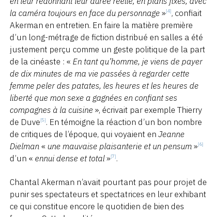
en leur redonnant leur durée réelle, en plans fixes, avec
la caméra toujours en face du personnage
»
, confiait
[4]
Akerman en entretien. En faire la matière première
d’un long-métrage de fiction distribué en salles a été
justement perçu comme un geste politique de la part
de la cinéaste : «
En tant qu’homme, je viens de payer
de dix minutes de ma vie passées à regarder cette
femme peler des patates, les heures et les heures de
liberté que mon sexe a gagnées en confiant ses
compagnes à la cuisine
», écrivait par exemple Thierry
de Duve
. En témoigne la réaction d’un bon nombre
[5]
de critiques de l’époque, qui voyaient en
Jeanne
Dielman
«
une mauvaise plaisanterie et un pensum
»
[6]
d’un «
ennui dense et total
»
.
[7]
Chantal Akerman n’avait pourtant pas pour projet de
punir ses spectateurs et spectatrices en leur exhibant
ce qui constitue encore le quotidien de bien des