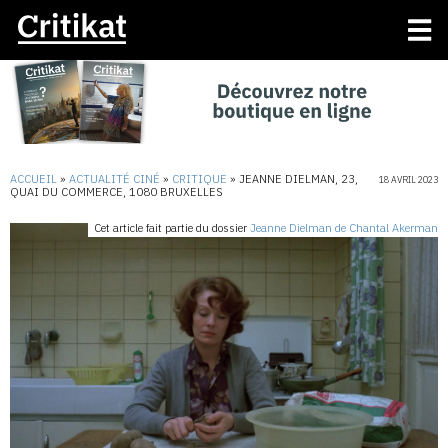
ACCUEIL
»
ACTUALITÉ CINÉ
»
CRITIQUE
»
JEANNE DIELMAN, 23,
18 AVRIL 2023
QUAI DU COMMERCE, 1080 BRUXELLES
Cet article fait partie du dossier
Jeanne Dielman de Chantal Akerman