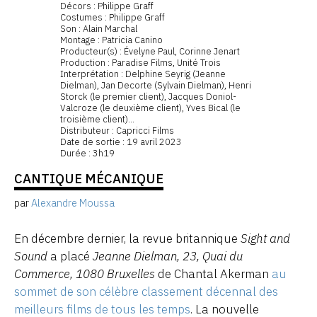
Décors : Philippe Graff
Costumes : Philippe Graff
Son : Alain Marchal
Montage : Patricia Canino
Producteur(s) : Évelyne Paul, Corinne Jenart
Production : Paradise Films, Unité Trois
Interprétation : Delphine Seyrig (Jeanne
Dielman), Jan Decorte (Sylvain Dielman), Henri
Storck (le premier client), Jacques Doniol-
Valcroze (le deuxième client), Yves Bical (le
troisième client)...
Distributeur : Capricci Films
Date de sortie : 19 avril 2023
Durée : 3h19
CANTIQUE MÉCANIQUE
par
Alexandre Moussa
En décembre dernier, la revue britannique
Sight and
Sound
a placé
Jeanne Dielman, 23, Quai du
Commerce, 1080 Bruxelles
de Chantal Akerman
au
sommet de son célèbre classement décennal des
meilleurs films de tous les temps
. La nouvelle