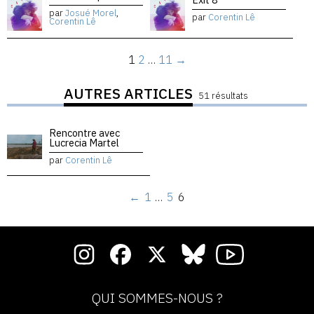
par
Josué Morel
,
par
Corentin Lê
Corentin Lê
1
2
…
11
→
AUTRES ARTICLES
51 résultats
Rencontre avec
Lucrecia Martel
par
Corentin Lê
←
1
…
5
6
QUI SOMMES-NOUS ?