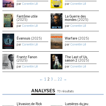
par
Corentin Lê
par
Corentin Lê
Fantôme utile
La Guerre des
(2025)
mondes
(2025)
par
Corentin Lê
par
Corentin Lê
Évanouis
(2025)
Warfare
(2025)
par
Corentin Lê
par
Corentin Lê
Frantz Fanon
The Last of Us,
(2025)
saison 2
(2025)
par
Corentin Lê
par
Corentin Lê
←
1
2
3
…
22
→
ANALYSES
73 résultats
L’évasion de Rick
Lumières du jeu