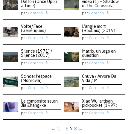
Dalton (Once Upon
vidéo (1) – Shadow
a Time)
of the Colossus
par
Corentin Lê
par
Corentin Lê
Volte/Face
L’angle mort
(Génériques)
(Roubaix)
(2019)
par
Corentin Lê
par
Corentin Lê
Silence (1971) /
Matrix, un legs en
Silence (2017)
question
par
Corentin Lê
par
Corentin Lê
Scinder l’espace
Chuva / Árvore Da
(Monrovia)
Vida / M
par
Corentin Lê
par
Corentin Lê
Le composite selon
Xiao Wu, artisan
Jia Zhang-ke
pickpocket
(1997)
par
Corentin Lê
par
Corentin Lê
←
1
…
6
7
8
→