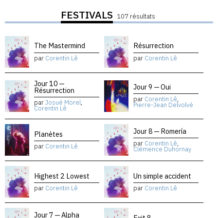
FESTIVALS
107 résultats
The Mastermind
Résurrection
par
Corentin Lê
par
Corentin Lê
Jour 10 —
Jour 9 — Oui
Résurrection
par
Corentin Lê
,
par
Josué Morel
,
Pierre-Jean Delvolvé
Corentin Lê
Jour 8 — Romería
Planètes
par
Corentin Lê
,
par
Corentin Lê
Clémence Duhornay
Highest 2 Lowest
Un simple accident
par
Corentin Lê
par
Corentin Lê
Jour 7 — Alpha
Exit 8