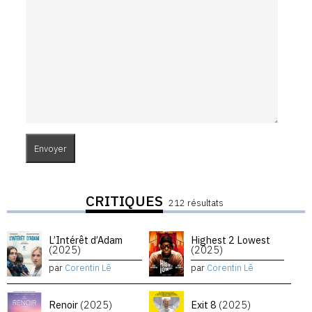
CRITIQUES
212 résultats
L’Intérêt d’Adam
Highest 2 Lowest
(2025)
(2025)
par
Corentin Lê
par
Corentin Lê
Renoir
(2025)
Exit 8
(2025)