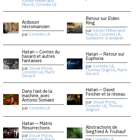
Adrien Mitterrand
Munch
,
Corentin Lê
Retour sur Elden
Ardisson
Ring
nécromancien
par
Adrien Mitterrand
par
Corentin Lê
Munch
,
Corentin Lê
,
Guillaume Grandjean
Hatari — Contes du
Hatari — Retour sur
hasard et autres
Euphoria
fantaisies
par
Corentin Lê
,
par
Josué Morel
,
Thomas Grignon
,
Marin
Corentin Lê
,
Marin
Gérard
Gérard
Hatari — David
Dans l’œil de la
Fincher et le réseau
machine, avec
Antonio Somaini
par
Josué Morel
,
Corentin Lê
,
Thomas
par
Corentin Lê
Grignon
Hatari — Matrix
Abstractions de
Resurrections
Siegfried A. Fruhauf
par
Josué Morel
,
Corentin Lê
,
Marin
par
Corentin Lê