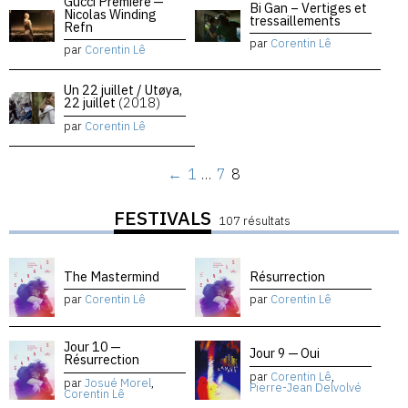
Gucci Premiere —
Bi Gan – Vertiges et
Nicolas Winding
tressaillements
Refn
par
Corentin Lê
par
Corentin Lê
Un 22 juillet / Utøya,
22 juillet
(2018)
par
Corentin Lê
←
1
…
7
8
FESTIVALS
107 résultats
The Mastermind
Résurrection
par
Corentin Lê
par
Corentin Lê
Jour 10 —
Jour 9 — Oui
Résurrection
par
Corentin Lê
,
par
Josué Morel
,
Pierre-Jean Delvolvé
Corentin Lê