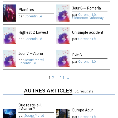
Jour 8 — Romería
Planètes
par
Corentin Lê
,
par
Corentin Lê
Clémence Duhornay
Highest 2 Lowest
Un simple accident
par
Corentin Lê
par
Corentin Lê
Jour 7 — Alpha
Exit 8
par
Josué Morel
,
par
Corentin Lê
Corentin Lê
1
2
…
11
→
AUTRES ARTICLES
51 résultats
Que reste-t-il
d’Avatar ?
Europa Aour
par
Josué Morel
,
par
Corentin Lê