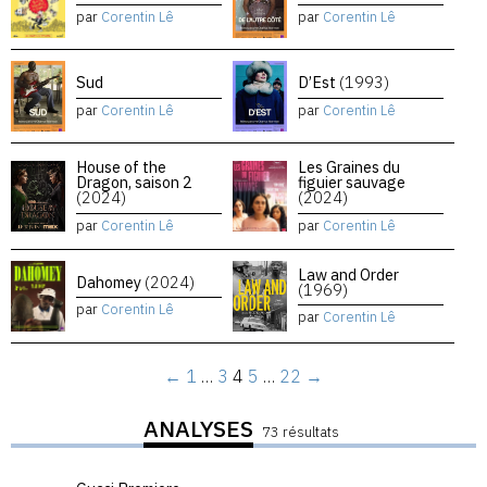
par
Corentin Lê
par
Corentin Lê
Sud
D’Est
(1993)
par
Corentin Lê
par
Corentin Lê
House of the
Les Graines du
Dragon, saison 2
figuier sauvage
(2024)
(2024)
par
Corentin Lê
par
Corentin Lê
Law and Order
Dahomey
(2024)
(1969)
par
Corentin Lê
par
Corentin Lê
←
1
…
3
4
5
…
22
→
ANALYSES
73 résultats