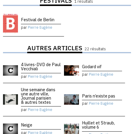
FESTIVALS
1 résultats
Festival de Berlin
par
Pierre Eugène
AUTRES ARTICLES
22 résultats
4 livres-DVD de Paul
Godard vif
Vecchiali
par
Pierre Eugène
par
Pierre Eugène
Une semaine dans
une autre ville,
Paris n’existe pas
Journal parisien
& autres textes
par
Pierre Eugène
par
Pierre Eugène
Huillet et Straub,
Neige
volume 6
par
Pierre Eugène