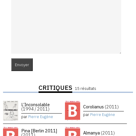
CRITIQUES
15 résultats
L’Inconsolable
Corolianus
(2011)
(1994 / 2011)
par
Pierre Eugène
par
Pierre Eugène
Pina [Berlin 2011]
Almanya
(2011)
(2011)