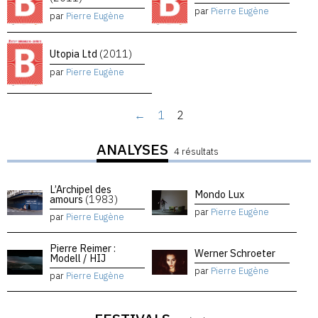
par
Pierre Eugène
par
Pierre Eugène
Utopia Ltd
(2011)
par
Pierre Eugène
←
1
2
ANALYSES
4 résultats
L’Archipel des
Mondo Lux
amours
(1983)
par
Pierre Eugène
par
Pierre Eugène
Pierre Reimer :
Werner Schroeter
Modell / HIJ
par
Pierre Eugène
par
Pierre Eugène