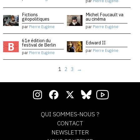
par
Pierre Eugène
Fictions
Michel Foucault va
géopolitiques
au cinéma
par
Pierre Eugène
par
Pierre Eugène
61e édition du
Edward II
festival de Berlin
par
Pierre Eugène
par
Pierre Eugène
1
2
3
→
QUI SOMMES-NOUS ?
CONTACT
NEWSLETTER