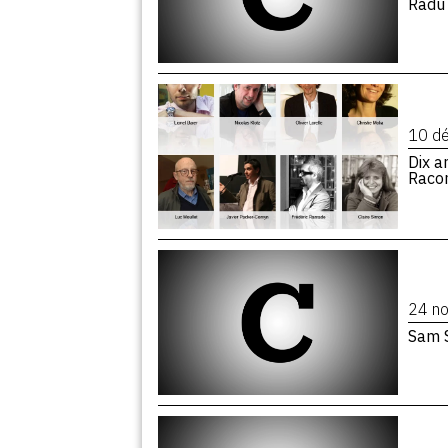
Radu
10 d
Dix a
Racon
24 n
Sam 