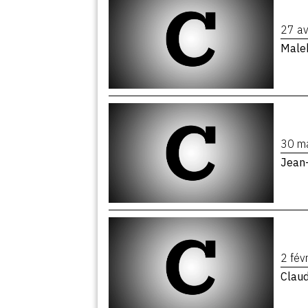
27 av
Male
30 m
Jean-
2 fév
Clau