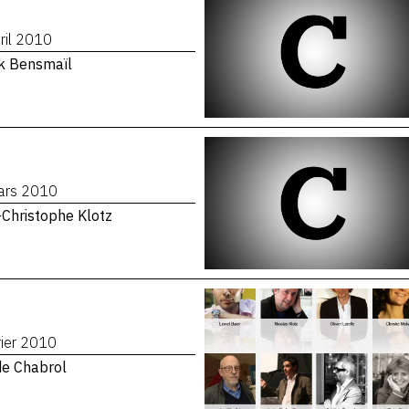
ril 2010
k Bensmaïl
ars 2010
Christophe Klotz
rier 2010
de Chabrol