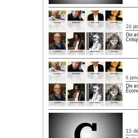
26 ja
Dix a
Criti
6 jan
Dix a
Écon
15 d