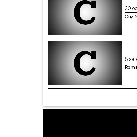
20 o
Guy 
8 se
Rami