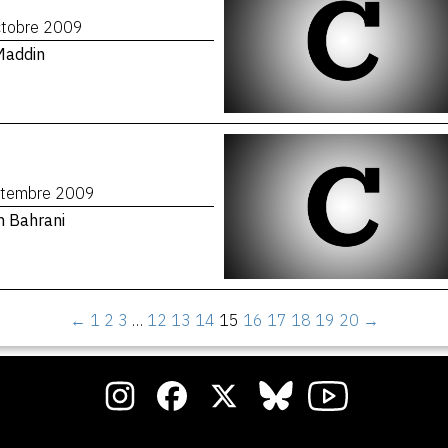
ctobre 2009
Maddin
ptembre 2009
n Bahrani
←
1
2
3
…
12
13
14
15
16
17
18
19
20
→