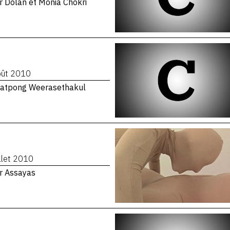
r Dolan et Monia Chokri
oût 2010
hatpong Weerasethakul
illet 2010
er Assayas