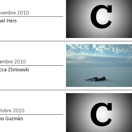
ovembre 2010
aël Hers
vembre 2010
cca Zlotowski
ctobre 2010
cio Guzmán