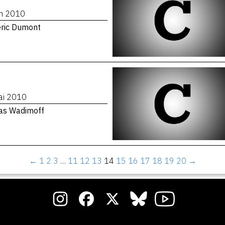
in 2010
éric Dumont
ai 2010
las Wadimoff
←
1
2
3
…
11
12
13
14
15
16
17
18
19
20
→