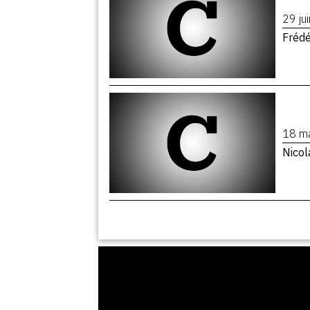
29 ju
Fréd
18 m
Nico