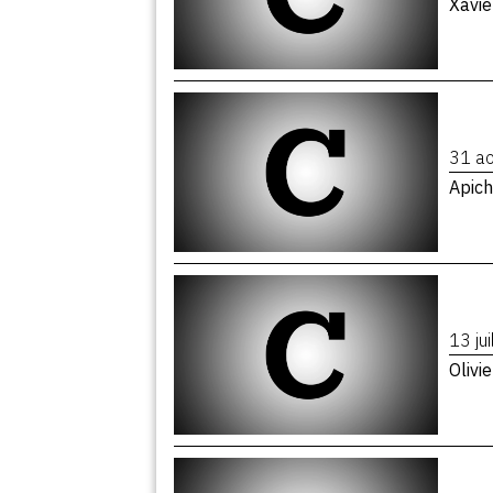
Xavie
31 a
Apic
13 ju
Olivi