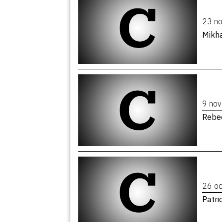
23 n
Mikh
9 no
Rebe
26 o
Patri