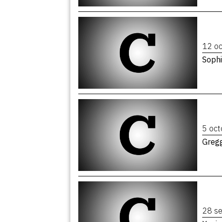
12 o
Sophi
5 oc
Gregg
28 s