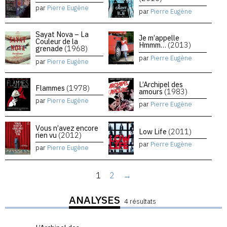
par
Pierre Eugène
par
Pierre Eugène
Sayat Nova – La
Je m’appelle
Couleur de la
Hmmm…
(2013)
grenade
(1968)
par
Pierre Eugène
par
Pierre Eugène
L’Archipel des
Flammes
(1978)
amours
(1983)
par
Pierre Eugène
par
Pierre Eugène
Vous n’avez encore
Low Life
(2011)
rien vu
(2012)
par
Pierre Eugène
par
Pierre Eugène
1
2
→
ANALYSES
4 résultats