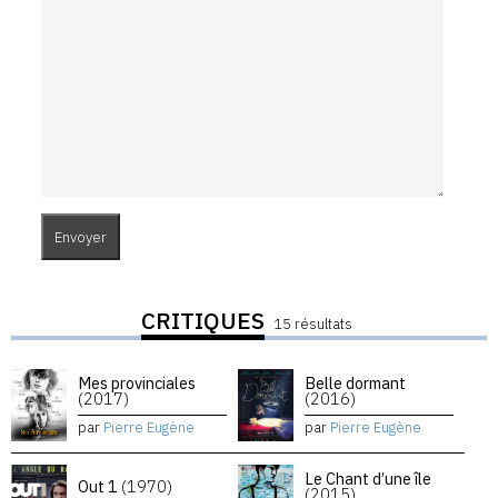
CRITIQUES
15 résultats
Mes provinciales
Belle dormant
(2017)
(2016)
par
Pierre Eugène
par
Pierre Eugène
Le Chant d’une île
Out 1
(1970)
(2015)