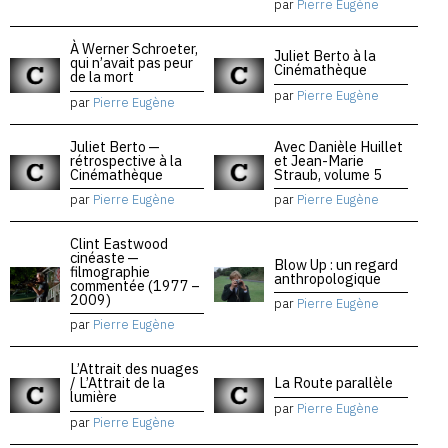
par
Pierre Eugène
À Werner Schroeter,
Juliet Berto à la
qui n’avait pas peur
Cinémathèque
de la mort
par
Pierre Eugène
par
Pierre Eugène
Juliet Berto —
Avec Danièle Huillet
rétrospective à la
et Jean-Marie
Cinémathèque
Straub, volume 5
par
Pierre Eugène
par
Pierre Eugène
Clint Eastwood
cinéaste —
Blow Up : un regard
filmographie
anthropologique
commentée (1977 –
2009)
par
Pierre Eugène
par
Pierre Eugène
L’Attrait des nuages
/ L’Attrait de la
La Route parallèle
lumière
par
Pierre Eugène
par
Pierre Eugène