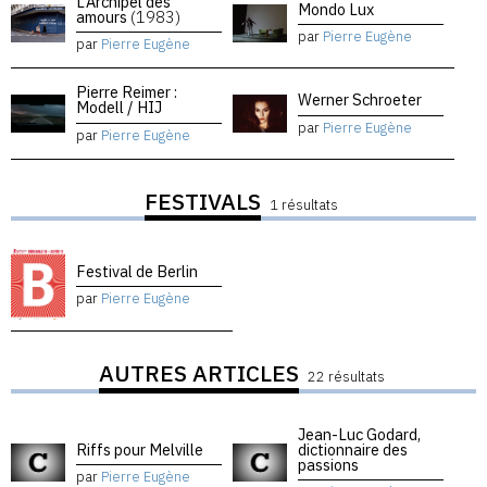
L’Archipel des
Mondo Lux
amours
(1983)
par
Pierre Eugène
par
Pierre Eugène
Pierre Reimer :
Werner Schroeter
Modell / HIJ
par
Pierre Eugène
par
Pierre Eugène
FESTIVALS
1 résultats
Festival de Berlin
par
Pierre Eugène
AUTRES ARTICLES
22 résultats
Jean-Luc Godard,
Riffs pour Melville
dictionnaire des
passions
par
Pierre Eugène