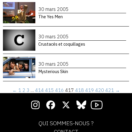
30 mars 2005
The Yes Men
30 mars 2005
Crustacés et coquillages
30 mars 2005
Mysterious Skin
←
1
2
3
…
414
415
416
417
418
419
420
421
→
QUI SOMMES-NOUS ?
CONTACT