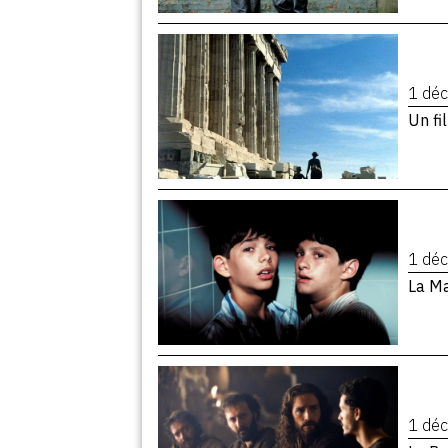
1 dé
Un fi
1 dé
La Ma
1 dé