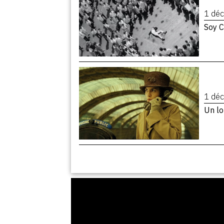
1 dé
Soy 
1 dé
Un lo