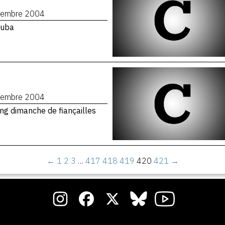
cembre 2004
Cuba
cembre 2004
ng dimanche de fiançailles
←
1
2
3
…
417
418
419
420
421
→