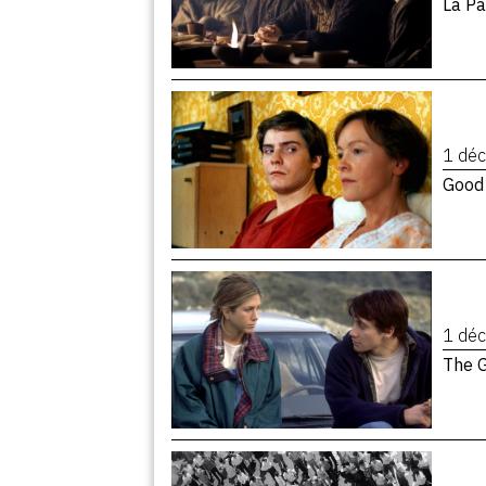
La Pa
1 dé
Good 
1 dé
The G